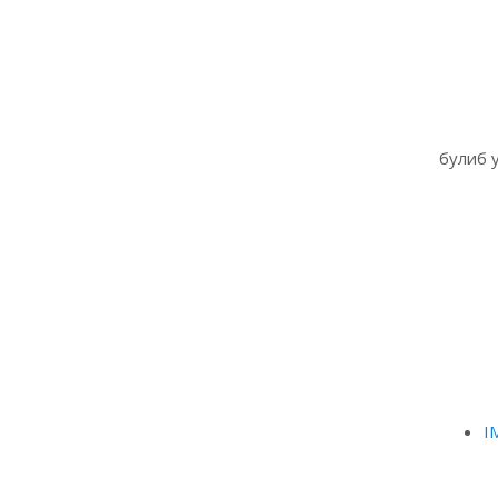
булиб 
I