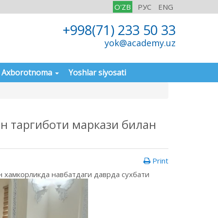
O'ZB
РУС
ENG
+998(71) 233 50 33
yok@academy.uz
Axborotnoma
Yoshlar siyosati
н таргиботи маркази билан
Print
 хамкорликда нав­батдаги даврда сухбати