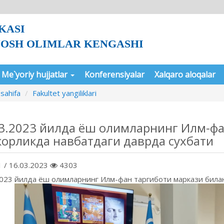
KASI
YOSH OLIMLAR KENGASHI
Me`yoriy hujjatlar
Konferensiyalar
Xalqaro aloqalar
sahifa
Fakultet yangiliklari
3.2023 йилда ёш олимларнинг Илм-фа
орликда нав­батдаги даврда сухбати
 / 16.03.2023
4303
2023 йилда ёш олимларнинг Илм-фан таргиботи маркази билан