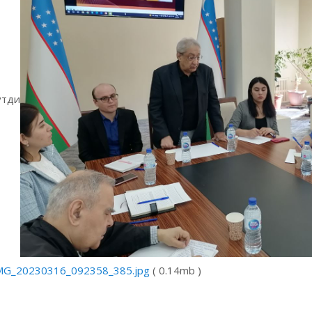
утди
MG_20230316_092358_385.jpg
( 0.14mb )