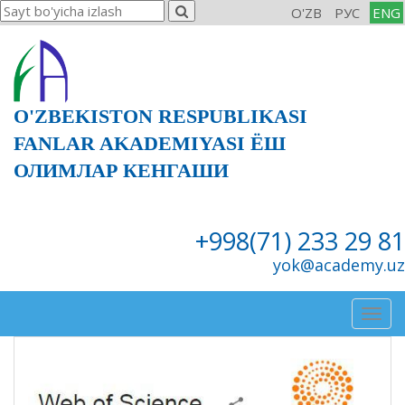
O'ZB
РУС
ENG
O'ZBEKISTON RESPUBLIKASI
FANLAR AKADEMIYASI ЁШ
ОЛИМЛАР КЕНГАШИ
+998(71) 233 29 81
yok@academy.uz
Togg
navig