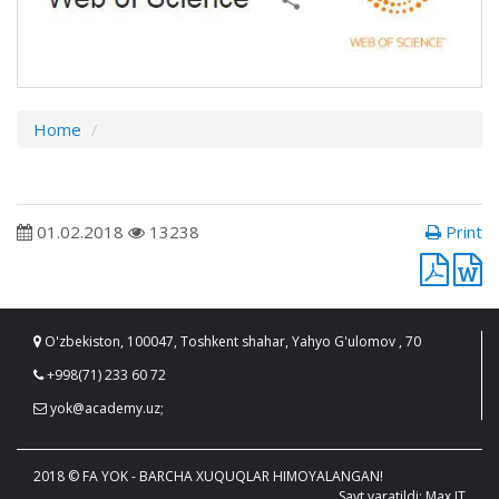
Home
01.02.2018
13238
Print
O'zbekiston, 100047, Toshkent shahar, Yahyo G'ulomov , 70
+998(71) 233 60 72
yok@academy.uz;
2018 © FA YOK - BARCHA XUQUQLAR HIMOYALANGAN!
Sayt yaratildi: Max IT