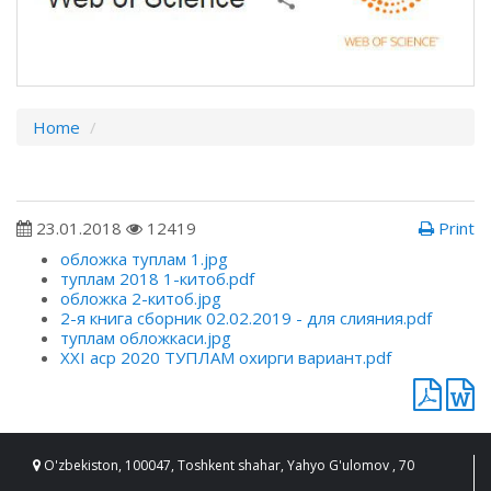
Home
23.01.2018
12419
Print
обложка туплам 1.jpg
туплам 2018 1-китоб.pdf
обложка 2-китоб.jpg
2-я книга сборник 02.02.2019 - для слияния.pdf
туплам обложкаси.jpg
XXI аср 2020 ТУПЛАМ охирги вариант.pdf
O'zbekiston, 100047, Toshkent shahar, Yahyo G'ulomov , 70