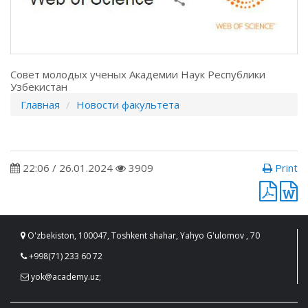
Совет молодых ученых Академии Наук Республики
Узбекистан
Главная
Новости факультета
22:06 / 26.01.2024
3909
Print
O'zbekiston, 100047, Toshkent shahar, Yahyo G'ulomov , 70
+998(71) 233 60 72
yok@academy.uz;