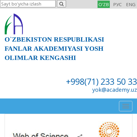
O'ZB
РУС
ENG
O`ZBEKISTON RESPUBLIKASI
FANLAR AKADEMIYASI YOSH
OLIMLAR KENGASHI
+998(71) 233 50 33
yok@academy.uz
Togg
navig