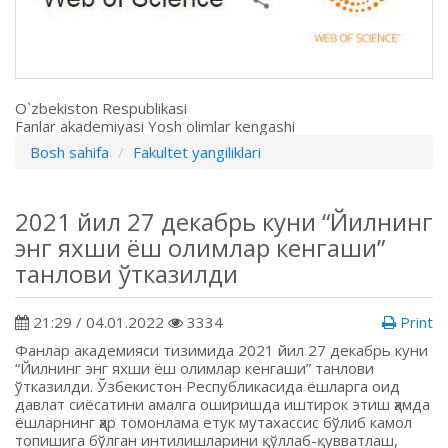
O`zbekiston Respublikasi
Fanlar akademiyasi Yosh olimlar kengashi
Bosh sahifa
Fakultet yangiliklari
2021 йил 27 декабрь куни “Йилнинг
энг яхши ёш олимлар кенгаши”
танлови ўтказилди
21:29 / 04.01.2022
3334
Print
Фанлар академияси тизимида 2021 йил 27 декабрь куни
“Йилнинг энг яхши ёш олимлар кенгаши” танлови
ўтказилди. Ўзбекистон Республикасида ёшларга оид
давлат сиёсатини амалга оширишда иштирок этиш ҳамда
ёшларнинг ҳар томонлама етук мутахассис бўлиб камол
топишига бўлган интилишларини қўллаб-қувватлаш,