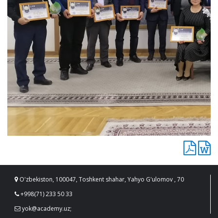
O'zbekiston, 100047, Toshkent shahar, Yahyo G'ulomov , 70
+998(71) 233 50 33
yok@academy.uz;