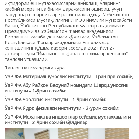
иқтидорли ёш мутахассисларни аниқлаш, уларнинг
касбий маҳорати ва билим даражасини ошириш учун
зарур шарт-шароитлар яратиш мақсадида Ўзбекистон
Республикаси Мустақиллигининг 30 йиллиги муносабати
билан, Ўзбекистон Республикаси Фанлар академияси
Президиуми ва Ўзбекистон Фанлар академияси
Бирлашган касаба уюшмаси қўмитаси, Ўзбекистон
Республикаси Фанлар академияси Ёш олимлар
кенгашининг қўшма қарори асосида 2021 йил 27
декабрь куни “Йилнинг энг фаол ёш олимлар кенгаши”
танлови ўтказилди.
Танлов натижаларига кура
ЎзР ФА Материалшунослик институти - Гран при сохиби;
ЎзР ФА Абу Райҳон Беруний номидаги Шарқшунослик
институти - 1-ўрин сохиби;
ЎзР ФА Зоология институти - 1-ўрин сохиби;
ЎзР ФА Ядро физикаси институти - 2-ўрин сохиби;
ЎзР ФА Механика ва иншоотлар сейсмик мустаҳкамлиги
институти - 3-ўрин сохиби бўлдилар