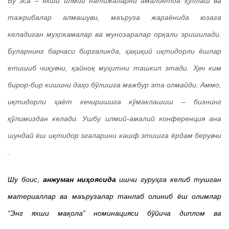
Бу эса – яхши илмий натижаларни амалиётда қўллаш ва
тажрибалар алмашуви, маъруза жараёнида юзага
келадиган муҳокамалар ва мунозаралар орқали эришилади.
Буларнинг барчаси биргаликда, ҳақиқий иқтидорли ёшлар
етишиб чиқувчи, қайноқ муҳитни ташкил этади. Ҳеч ким
бирор-бир кишини даҳо бўлишга мажбур эта олмайди. Аммо,
иқтидорли ҳаёт кечиришига кўмаклашиш – бизнинг
қўлимиздан келади. Ушбу илмий-амалий конференция ана
шундай ёш иқтидор эгаларини кашф этишга ёрдам берувчи
янги майдон бўлиб хизмат қилади.
Шу боис,
анжуман ниҳоясида
ишчи гуруҳга келиб тушган
материаллар ва маърузалар танлаб олиниб ёш олимлар
“Энг яхши мақола” номинацияси бўйича диплом ва