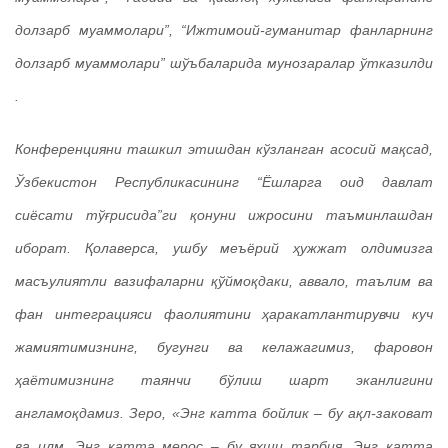
долзарб муаммолари”, “Ижтимоий-гуманитар фанларнинг
долзарб муаммолари” шўъбаларида мунозаралар ўтказилди
ва ёш олимларнинг илмий ахборотлари тингланади.
Конференцияни ташкил этишдан кўзланган асосий мақсад,
Ўзбекистон Республикасининг “Ёшларга оид давлат
сиёсати тўғрисида”ги қонуни ижросини таъминлашдан
иборат. Қолаверса, ушбу меъёрий ҳужжат олдимизга
масъулиятли вазифаларни қўймоқдаки, аввало, таълим ва
фан интеграцияси фаолиятини ҳаракатлантирувчи куч
жамиятимизнинг, бугунги ва келажагимиз, фаровон
ҳаётимизнинг таянчи бўлиш шарт эканлигини
англамоқдамиз. Зеро, «Энг катта бойлик – бу ақл-заковат
ва илм, Энг катта мерос – бу яхши тарбия, Энг катта