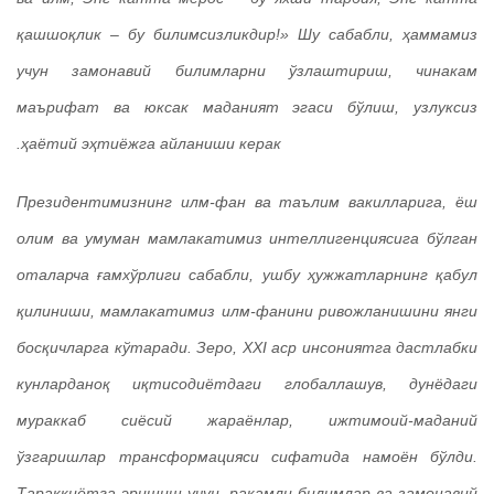
қашшоқлик – бу билимсизликдир!» Шу сабабли, ҳаммамиз
учун замонавий билимларни ўзлаштириш, чинакам
маърифат ва юксак маданият эгаси бўлиш, узлуксиз
ҳаётий эҳтиёжга айланиши керак.
Президентимизнинг илм-фан ва таълим вакилларига, ёш
олим ва умуман мамлакатимиз интеллигенциясига бўлган
оталарча ғамхўрлиги сабабли, ушбу ҳужжатларнинг қабул
қилиниши, мамлакатимиз илм-фанини ривожланишини янги
босқичларга кўтаради. Зеро, XXI аср инсониятга дастлабки
кунларданоқ иқтисодиётдаги глобаллашув, дунёдаги
мураккаб сиёсий жараёнлар, ижтимоий-маданий
ўзгаришлар трансформацияси сифатида намоён бўлди.
Тараққиётга эришиш учун, рақамли билимлар ва замонавий