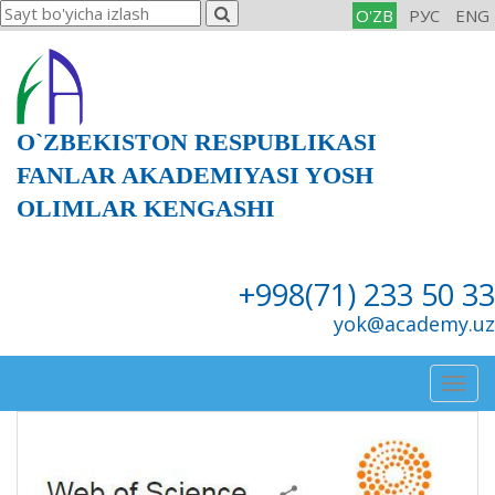
O'ZB
РУС
ENG
O`ZBEKISTON RESPUBLIKASI
FANLAR AKADEMIYASI YOSH
OLIMLAR KENGASHI
+998(71) 233 50 33
yok@academy.uz
Togg
navig