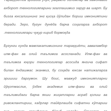
ахборот технологияларини эгаллашимиз зарур ва шарт. Бу
бизга юксалишнинг энг қисқа йўлидан бориш имкониятини
беради. Зеро, бугун дунёда барча соҳаларга ахборот
технологиялари чуқур кириб бормоқда.
Бугунги кунда мамлакатимизнинг тараққиёти, авваламбор
илм-фан ва олий таълимга асосланади. Илм-фан ва
таълимга юқори технологиялар асосида янгича сифат
билан ёндашмас эканмиз, бу соҳада юксак натижаларга
эришиш даргумон. Шу боис, мавжуд имкониятларни
йўқотмаслик, ўзбек академик илм-фани ва олий
таълимидаги барча яхши жиҳатларни асраб қолиш ва
ривожлантириш, кадрлар тайёрлашда сифатни кўтариш
энг муҳим вазифамиз бўлиб қолади. Олимлар ва