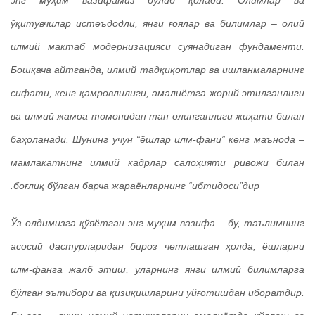
ўқитувчилар истеъдодли, янги ғоялар ва билимлар – олий
илмий мактаб модернизацияси суянадиган фундаменти.
Бошқача айтганда, илмий тадқиқотлар ва ишланмаларнинг
сифати, кенг қамровлилиги, амалиётга жорий этилганлиги
ва илмий жамоа томонидан тан олинганлиги жиҳати билан
баҳоланади. Шунинг учун “ёшлар илм-фани” кенг маънода –
мамлакатнинг илмий кадрлар салоҳияти ривожи билан
боғлиқ бўлган барча жараёнларнинг “ибтидоси”дир.
Ўз олдимизга қўяётган энг муҳим вазифа – бу, таълимнинг
асосий дастурларидан бироз четлашган ҳолда, ёшларни
илм-фанга жалб этиш, уларнинг янги илмий билимларга
бўлган эътибори ва қизиқишларини уйғотишдан иборатдир.