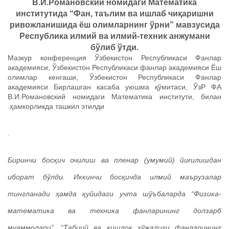
В.И.Романовский номидаги Математика
институтида “Фан, таълим ва ишлаб чиқаришни
ривожланишида ёш олимларнинг ўрни” мавзусида
Республика илмий ва илмий-техник анжумани
бўлиб ўтди.
Мазкур конференция Ўзбекистон Республикаси Фанлар
академияси, Ўзбекистон Республикаси фанлар академияси Ёш
олимлар кенгаши, Ўзбекистон Республикаси Фанлар
академияси Бирлашган касаба уюшма қўмитаси, ЎзР ФА
В.И.Романовский номидаги Математика институти, билан
ҳамкорликда ташкил этилди.
Конференция икки босқичда бўлиб ўтди.
Биринчи босқич очилиш ва пленар (умумий) йиғилишдан
иборат бўлди. Иккинчи босқичда илмий маърузалар
тингланади ҳамда қуйидаги учта шўъбаларда “Физика-
математика ва техника фанларининг долзарб
муаммолари”, “Табиий ва қишлоқ хўжалиги фанларининг