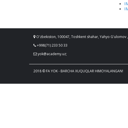
I
I
O'zbekiston, 100047, Toshkent shahar, Yahyo G'ulomov ,
+998(71) 233 50 33
yok@academy.uz;
2018 © FA YOK - BARCHA XUQUQLAR HIMOYALANGAN!