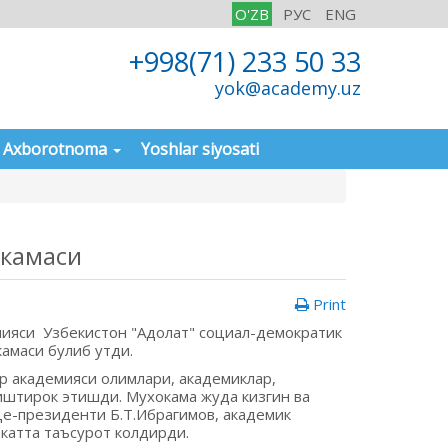
O'ZB
РУС
ENG
+998(71) 233 50 33
yok@academy.uz
Axborotnoma
Yoshlar siyosati
окамаси
Print
мияси Узбекистон "Адолат" социал-демократик
амаси булиб утди.
 академияси олимлари, академиклар,
 иштирок этишди. Мухокама жуда кизгин ва
це-президенти Б.Т.Ибрагимов, академик
катта таъсурот колдирди.