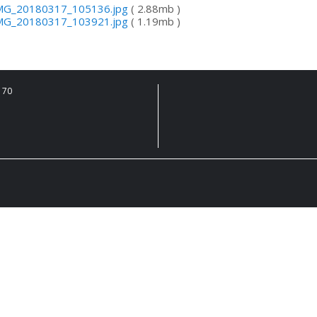
MG_20180317_105136.jpg
( 2.88mb )
MG_20180317_103921.jpg
( 1.19mb )
 70