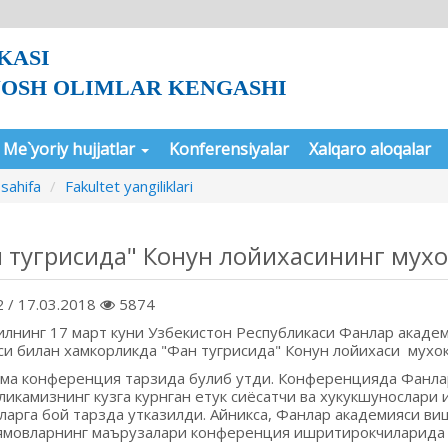
KASI
YOSH OLIMLAR KENGASHI
Me`yoriy hujjatlar
Konferensiyalar
Xalqaro aloqalar
sahifa
Fakultet yangiliklari
 тугрисида" Конун лойихасининг мух
 / 17.03.2018
5874
илнинг 17 март куни Узбекистон Республикаси Фанлар акаде
си билан хамкорликда "Фан тугрисида" Конун лойихаси мухок
ма конференция тарзида булиб утди. Конференцияда Фанлар
ликамизнинг кузга курнган етук сиёсатчи ва хукукшунослари
ларга бой тарзда утказилди. Айникса, Фанлар академияси ви
лямовларнинг маърузалари конференция ишритирокчиларида 