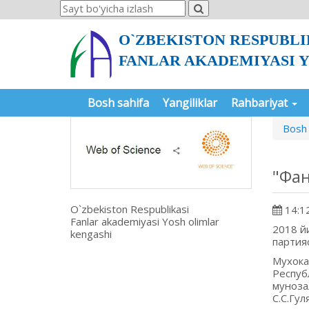
O`ZBEKISTON RESPUBLI
FANLAR AKADEMIYASI 
Bosh sahifa
Yangiliklar
Rahbariyat
Bosh 
"Фан
O`zbekiston Respublikasi
14:12
Fanlar akademiyasi Yosh olimlar
2018 й
kengashi
партия
Мухока
Респуб
муноза
С.С.Гу