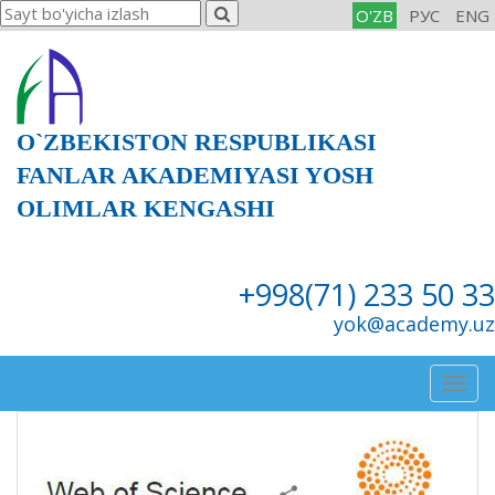
O'ZB
РУС
ENG
O`ZBEKISTON RESPUBLIKASI
FANLAR AKADEMIYASI YOSH
OLIMLAR KENGASHI
+998(71) 233 50 33
yok@academy.uz
Togg
navig