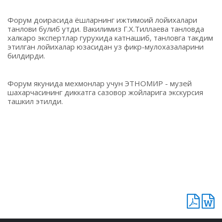
Форум доирасида ёшларнинг ижтимоий лойихалари
танлови булиб утди. Вакилимиз Г.Х.Тиллаева танловда
халкаро экспертлар гурухида катнашиб, танловга такдим
этилган лойихалар юзасидан уз фикр-мулохазаларини
билдирди.
Форум якунида мехмонлар учун ЭТНОМИР - музей
шахарчасининг диккатга сазовор жойларига экскурсия
ташкил этилди.