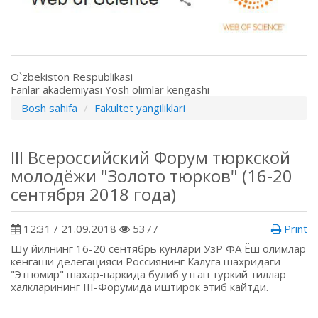
O`zbekiston Respublikasi
Fanlar akademiyasi Yosh olimlar kengashi
Bosh sahifa
Fakultet yangiliklari
III Всероссийский Форум тюркской
молодёжи "Золото тюрков" (16-20
сентября 2018 года)
12:31 / 21.09.2018
5377
Print
Шу йилнинг 16-20 сентябрь кунлари УзР ФА Ёш олимлар
кенгаши делегацияси Россиянинг Калуга шахридаги
"Этномир" шахар-паркида булиб утган туркий тиллар
халкларининг III-Форумида иштирок этиб кайтди.