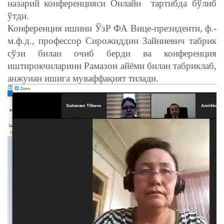
назарий
конференцияси
Онлайн тартибда бўлиб
ўтди.
Конференция ишини ЎзР ФА Вице-президенти, ф.-
м.ф.д., профессор Сирожиддин Зайниевич табрик
сўзи билан очиб берди ва конференция
иштирокчиларини Рамазон айёми билан табриклаб,
анжуиан ишига муваффақият тилади.