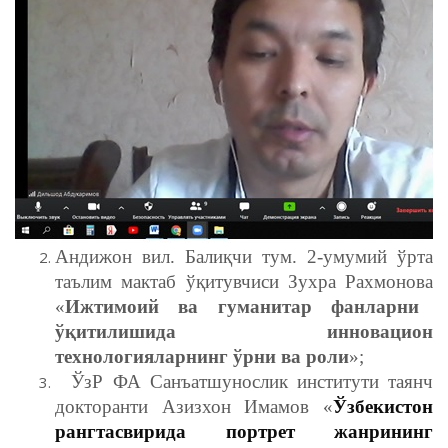
Андижон вил
.
Балиқчи тум. 2-умумий ўрта
таълим мактаб ўқитувчиси Зухра Рахмонова
«
Ижтимоий ва гуманитар фанларни
ўқитилишида инновацион
технологияларнинг ўрни ва роли
»;
Ў
зР ФА Санъатшунослик институти таянч
докторанти Азизхон Имамов «
Ўзбекистон
рангтасвирида портрет жанрининг