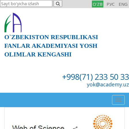
O'ZB
РУС
ENG
O`ZBEKISTON RESPUBLIKASI
FANLAR AKADEMIYASI YOSH
OLIMLAR KENGASHI
+998(71) 233 50 33
yok@academy.uz
Togg
navig