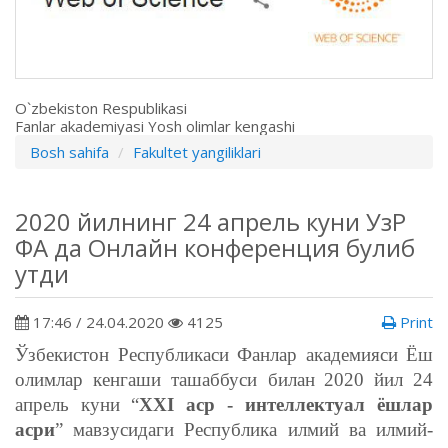
O`zbekiston Respublikasi
Fanlar akademiyasi Yosh olimlar kengashi
Bosh sahifa
Fakultet yangiliklari
2020 йилнинг 24 апрель куни УзР
ФА да Онлайн конференция булиб
утди
17:46 / 24.04.2020
4125
Print
Ўзбекистон Республикаси Фанлар академияси
Ёш
олимлар кенгаши ташаббуси билан
2020 йил
24
апрель куни
“
ХХI аср - интеллектуал ёшлар
асри
”
мавзусидаги Республика илмий ва илмий-