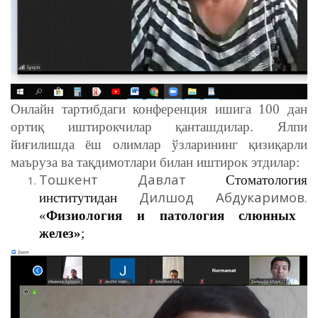
Онлайн тартибдаги конференция ишига 100 дан
ортиқ иштирокчилар қанташдилар. Ялпи
йиғилишда ёш олимлар ўзларининг қизиқарли
маъруза ва тақдимотлари билан иштирок этдилар:
Тошкент Давлат
Стоматология
Дилшод Абдукаримов.
институтидан
«
Физиология и патология слюнных
желез»
;