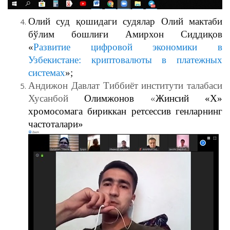
Олий суд қошидаги судялар Олий мактаби
бўлим бошлиғи Амирхон Сиддиқов
«
Развитие цифровой экономики в
Узбекистане: криптовалюты в платежных
системах
»;
Андижон Давлат Тиббиёт институти талабаси
Хусанбой
Олимжонов
«
Жинсий «Х»
хромосомага бириккан ретсессив генларнинг
частоталари»