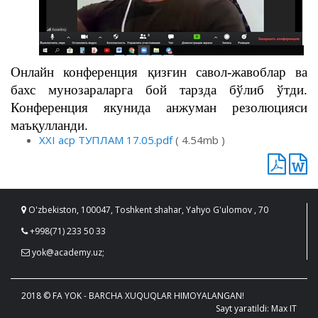
Онлайн конференция қизғин савол-жавоблар ва
бахс мунозараларга бой тарзда бўлиб ўтди.
Конференция якунида анжуман резолюцияси
маъқулланди.
XXI аср ТУПЛАМ 17.05.pdf
( 4.54mb )
O'zbekiston, 100047, Toshkent shahar, Yahyo G'ulomov , 70
+998(71) 233 50 33
yok@academy.uz;
2018 © FA YOK - BARCHA XUQUQLAR HIMOYALANGAN!
Sayt yaratildi: Max IT