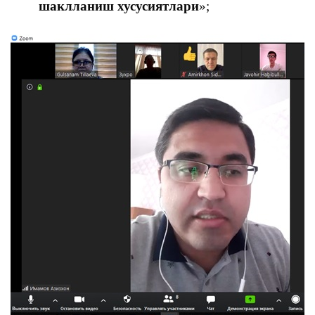
шаклланиш хусусиятлари
»;