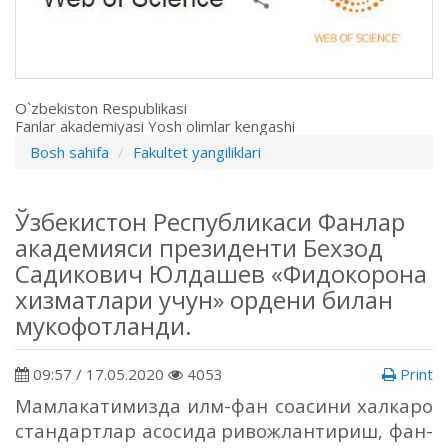
O`zbekiston Respublikasi
Fanlar akademiyasi Yosh olimlar kengashi
Bosh sahifa
Fakultet yangiliklari
Ўзбекистон Республикаси Фанлар
академияси президенти Бехзод
Садикович Юлдашев «Фидокорона
хизматлари учун» ордени билан
мукофотланди.
09:57 / 17.05.2020
4053
Print
М
амлакатимизда илм-фан со
асини халкаро
стандартлар асосида
ривожлантириш, фан-