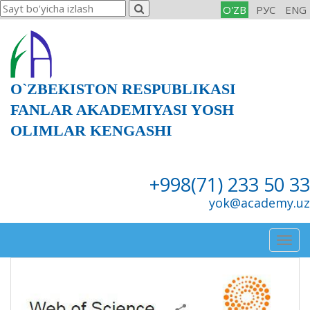
O'ZB
РУС
ENG
O`ZBEKISTON RESPUBLIKASI
FANLAR AKADEMIYASI YOSH
OLIMLAR KENGASHI
+998(71) 233 50 33
yok@academy.uz
Togg
navig