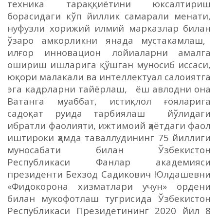
техника тара
ққ
иётини юксалтириш
борасидаги к
ў
п
йиллик самарали ме
нати,
нуфузли хорижий илмий марказлар билан
ў
заро
амкорликни янада муста
камлаш,
ил
ғ
ор инновацион лойи
аларни
амалга
ошириш ишларига
қў
шган муносиб
иссаси,
ю
қ
ори малакали
ва интеллектуал сало
иятга
эга кадрларни тайёрлаш,
ёш авлодни
она
Ватанга му
аббат, исти
қ
лол
ғ
ояларига
садо
қ
ат ру
ида
тарбиялаш
йўлидаги
ибратли фаолияти, ижтимоий ҳаётдаги фаол
иштироки ҳамда таваллудининг 75 йиллиги
муносабати билан Ўзбекистон
Республикаси Фанлар академияси
президенти Бехзод Садикович Юлдашевни
«Фидокорона хизматлари учун» ордени
билан мукофотлаш тугрисида
Ўзбекистон
Республикаси Президетининг 2
020 йил 8