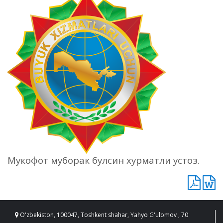
Мукофот муборак булсин хурматли устоз.
O'zbekiston, 100047, Toshkent shahar, Yahyo G'ulomov , 70