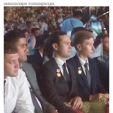
нишонлари топширилди.