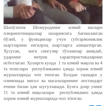
Шопўлатов Шомуроднинг и
лмий ишлари
плюрипотенциаллар назариясига бағишланган
бўлиб, у функциялар учун субгармониклик
шартларини енгилроқ шартларга алмаштирган.
Хусусан, янги сингуляр тўпламлар аниқлаб,
ударнинг метрик характеристикаларини
исботлаган.
Ҳозирги кунда 1 та илмий мақола ва 4
та тезислари республикамиз ҳамда хориж илмий
журналларида чоп этилган.
Бундан ташқари у
олимпиада мисол ва масалаларининг ностандарт
ечими билан ҳам шуғулланади. Бунга доир унинг
11 та илмий мақолалари республикамиз ҳамда
хориж илмий журналларида чоп этилган.