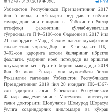
12:48 / 01.07.2019
3903
Print
Ўзбекистон Республикаси Президентининг 2017
йил 5 июлдаги «Ёшларга оид давлат сиёсати
самарадорлигини ошириш ва Ўзбекистон ёшлар
иттифоқи фаолиятини қўллаб-қувватлаш
тўғрисида»ги ПФ–5106-сон Фармони ва 2017 йил
21 ноябрдаги «Мард ўғлон» давлат мукофотини
таъсис этиш чора-тадбирлари тўғрисида»ги ПҚ–
3402-сон қарорига асосан ёшларнинг ибратли
фаолияти, уларнинг ноёб истеъдоди ва эришган
ютуқларини кенг ёритиб бориш мақсадида 2019
йил 30 июнь Ёшлар куни муносабати билан
ўтказилган тантанада Ўзбекистон Республикаси
Президентининг 2019 йил 28 июндаги ПҚ–4367-
сон қарорига асосан Ўзбекистон Республикаси
Фанлар академиясининг Математика институти
таянч докторанти Шопўлатов Шомурод Шорасул
ўғлига совриндорлик дипломлари ва кўкрак