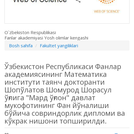
O`zbekiston Respublikasi
Fanlar akademiyasi Yosh olimlar kengashi
Bosh sahifa
Fakultet yangiliklari
Ўзбекистон Республикаси Фанлар
академиясининг Математика
институти таянч докторанти
Шопўлатов Шомурод Шорасул
ўғлига "Мард ўғлон" давлат
мукофотининг Фан йўналиши
бўйича совриндорлик дипломи ва
кўкрак нишони топширилди.