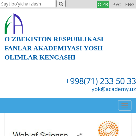
O'ZB
РУС
ENG
O`ZBEKISTON RESPUBLIKASI
FANLAR AKADEMIYASI YOSH
OLIMLAR KENGASHI
+998(71) 233 50 33
yok@academy.uz
Togg
navig