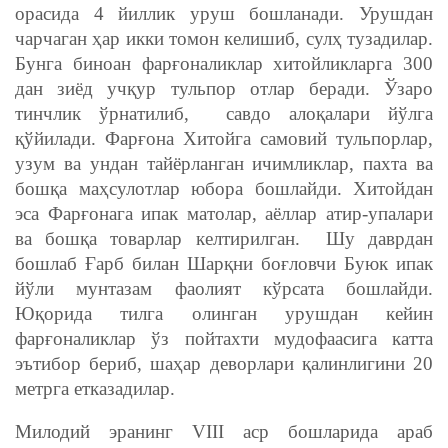
орасида 4 йиллик уруш бошланади. Урушдан
чарчаган ҳар икки томон келишиб, сулҳ тузадилар.
Бунга биноан фарғоналиклар хитойликларга 300
дан зиёд учқур тульпор отлар беради. Ўзаро
тинчлик ўрнатилиб, савдо алоқалари йўлга
қўйилади. Фарғона Хитойга самовий тульпорлар,
узум ва ундан тайёрланган ичимликлар, пахта ва
бошқа маҳсулотлар юбора бошлайди. Хитойдан
эса Фарғонага ипак матолар, аёллар атир-упалари
ва бошқа товарлар келтирилган. Шу даврдан
бошлаб Ғарб билан Шарқни боғловчи Буюк ипак
йўли мунтазам фаолият кўрсата бошлайди.
Юқорида тилга олинган урушдан кейин
фарғоналиклар ўз пойтахти мудофаасига катта
эътибор бериб, шаҳар деворлари қалинлигини 20
метрга етказадилар.
Милодий эранинг VIII аср бошларида араб