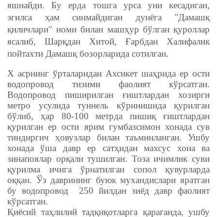
яшнайди. Бу ерда тошга урса уни кесадиган,
эгилса ҳам синмайдиган дунёга "Дамашқ
қиличлари" номи билан машҳур бўлган қуроллар
ясалиб, Шарқдан Хитой, Ғарбдан Халифалик
пойтахти Дамашқ бозорларида сотилган.
X асрнинг ўрталаридан Ахсикет шаҳрида ер ости
водопровод тизими фаолият кўрсатган.
Водопровод пиширилган ғиштлардан хозирги
метро усулида туннель кўринишида қурилган
бўлиб, ҳар 80-100 метрда пишиқ ғиштлардан
қурилган ер ости ярим гумбазсимон хонада сув
тиндиргич ҳовузлар билан таъминланган. Ушбу
хонада ўша давр ер сатҳидан махсус хона ва
зинапоялар орқали тушилган. Тоза ичимлик суви
қурилма ичига ўрнатилган сопол қувурларда
оққан. Ўз даврининг буюк мухандислари яратган
бу водопровод 250 йилдан зиёд давр фаолият
кўрсатган.
Қиёсий таҳлилий тадқиқотларга қараганда, ушбу