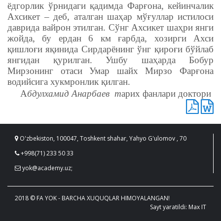
ёдгорлик ўрнидаги қадимда Фарғона, кейинчалик
Ахсикет – деб, аталган шаҳар мўғуллар истилоси
даврида вайрон этилган. Сўнг Ахсикет шаҳри янги
жойда, бу ердан 6 км ғарбда, хозирги Ахси
қишлоғи яқинида Сирдарёнинг ўнг қироғи бўйлаб
янгидан қурилган. Ушбу шаҳарда Бобур
Мирзонинг отаси Умар шайх Мирзо Фарғона
водийсига хукмронлик қилган.
А
бдулхамид Анарбаев
т
арих фанлари доктори
O'zbekiston, 100047, Toshkent shahar, Yahyo G'ulomov , 70
+998(71) 233 50 33
yok@academy.uz;
2018 © FA YOK - BARCHA XUQUQLAR HIMOYALANGAN!
Sayt yaratildi: Max IT