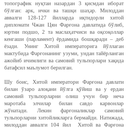
топографик нуқтаи назардан 3 қисмдан иборат
бўлган: арк, ички ва ташқи шаҳар. Милоддан
аввалги 128-127 йилларда иқтидорли хитой
дипломати Чжан Цян Фарғона давлатида бўлиб,
юртни подшо, 2 та маслаҳатчиси ва оқсоқоллар
кенгаши (парламент) ёрдамида бошқаради – деб
ёзади. Унинг Хитой императорига йўллаган
мактубида Фарғонанинг узуми, ундан тайёрланган
ажойиб ичимлиги ва самовий тульпорлари хақида
батафсил маълумот берилган.
Шу боис, Хитой императори Фарғона давлати
билан ўзаро алоқани йўлга қўйиш ва у ердан
самовий тульпорларни олиш учун бир неча
маротаба элчилар билан савдо карвонлар
жўнатади. Лекин фарғоналиклар самовий
тульпорларни хитойликларга бермайди. Натижада,
милоддан аввалги 104 йил Хитой ва Фарғона