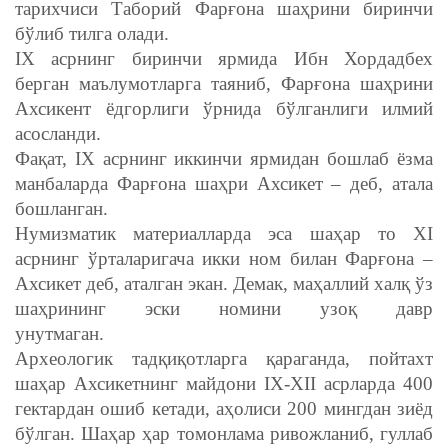
тарихчиси Таборий Фарғона шаҳрини биринчи
бўлиб тилга олади.
IX асрнинг биринчи ярмида Ибн Хордадбех
берган маълумотларга таяниб, Фарғона шаҳрини
Ахсикент ёдгорлиги ўрнида бўлганлиги илмий
асосланди.
Фақат, IX асрнинг иккинчи ярмидан бошлаб ёзма
манбаларда Фарғона шаҳри Ахсикет – деб, атала
бошланган.
Нумизматик материалларда эса шаҳар то XI
асрнинг ўрталаригача икки ном билан Фарғона –
Ахсикет деб, аталган экан. Демак, маҳаллий халқ ўз
шаҳрининг эски номини узоқ давр
унутмаган.
Археологик тадқиқотларга қараганда, пойтахт
шаҳар Ахсикетнинг майдони IX-XII асрларда 400
гектардан ошиб кетади, аҳолиси 200 мингдан зиёд
бўлган. Шаҳар ҳар томонлама ривожланиб, гуллаб