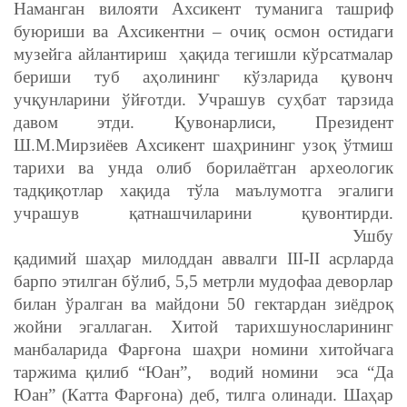
Наманган вилояти Ахсикент туманига ташриф
буюриши ва Ахсикентни – очиқ осмон остидаги
музейга айлантириш ҳақида тегишли кўрсатмалар
бериши туб аҳолининг кўзларида қувонч
учқунларини ўйғотди. Учрашув суҳбат тарзида
давом этди. Қувонарлиси, Президент
Ш.М.Мирзиёев Ахсикент шаҳрининг узоқ ўтмиш
тарихи ва унда олиб борилаётган археологик
тадқиқотлар хақида тўла маълумотга эгалиги
учрашув қатнашчиларини қувонтирди.
Ушбу
қадимий шаҳар милоддан аввалги III-II асрларда
барпо этилган бўлиб, 5,5 метрли мудофаа деворлар
билан ўралган ва майдони 50 гектардан зиёдроқ
жойни эгаллаган. Хитой тарихшуносларининг
манбаларида Фарғона шаҳри номини хитойчага
таржима қилиб “Юан”, водий номини эса “Да
Юан” (Катта Фарғона) деб, тилга олинади. Шаҳар