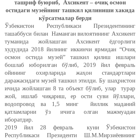
ташриф буюриб, Ахсикент – очиқ осмон
остидаги музейнинг ташкил қилиниши хакида
кўрсатмалар берди
Ўзбекистон Республикаси Президентининг
ташаббуси билан Наманган вилоятининг Ахсикент
туманида жойлашган Ахсикент ёдгорлиги
худудида 2018 йилнинг иккинчи ярмидан “Очиқ
осмон остида музей” ташкил қилиш ишлари
бошлаб юборилган бўлиб, 2019 йил февраль
ойининг охирларида жаҳон стандартлари
даражасидаги музей ташкил этилди. Бу шаҳристон
ичида жойлашган 8 та объект бўлиб, улар турар
жой, ишлаб чиқариш, ер ости суви йўллари,
водопровод ва 1,5 минг йиллик маданий
қатламларни ўз ичига олган мажмуадан
иборатдир.
2019 йил 28 февраль куни Ўзбекистон
Республикаси Президенти Ш.М.Мирзиёевнинг