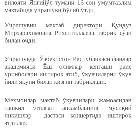
вилояти Янгийўл тумани 16-сон умумтаълим
мактабида учрашуви бўлиб ўтди.
Учрашувни мактаб директори Қундуз
Мирзарахимовна Рихситиллаева табрик сўзи
билан очди.
Учрашувда
Ўзбекистон Республикаси фанлар
академияси Ёш олимлар кенгаши раис
уринбосари иштирок этиб, ўқувчиларни ўқув
йили якуни билан қизгин табриклади.
Меҳмонлар мактаб ўқувчилари жамоасидан
ташкил этилган ансамбльнинг мусиқий
чиқишлар дастаси концертида иштирок
этдилар.