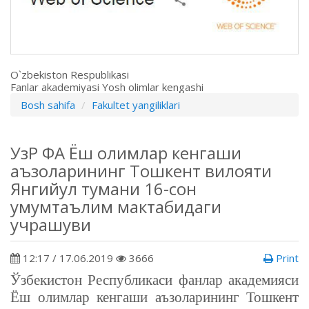
O`zbekiston Respublikasi
Fanlar akademiyasi Yosh olimlar kengashi
Bosh sahifa
Fakultet yangiliklari
УзР ФА Ёш олимлар кенгаши
аъзоларининг Тошкент вилояти
Янгийул тумани 16-сон
умумтаълим мактабидаги
учрашуви
12:17 / 17.06.2019
3666
Print
Ўзбекистон Республикаси фанлар академияси
Ёш олимлар кенгаши аъзоларининг Тошкент