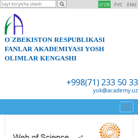
O'ZB
РУС
ENG
O`ZBEKISTON RESPUBLIKASI
FANLAR AKADEMIYASI YOSH
OLIMLAR KENGASHI
+998(71) 233 50 33
yok@academy.uz
Togg
navig