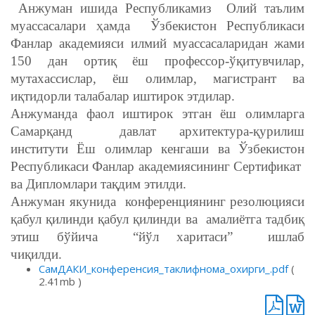
Анжуман ишида Республикамиз Олий таълим
муассасалари ҳамда Ўзбекистон Республикаси
Фанлар академияси илмий муассасаларидан жами
150 дан ортиқ ёш профессор-ўқитувчилар,
мутахассислар, ёш олимлар, магистрант ва
иқтидорли талабалар иштирок этдилар.
Анжуманда фаол иштирок этган ёш олимларга
Самарқанд давлат архитектура-қурилиш
институти Ёш олимлар кенгаши ва Ўзбекистон
Республикаси Фанлар академиясининг Сертификат
ва Дипломлари тақдим этилди.
Анжуман якунида конференциянинг резолюцияси
қабул қилинди қабул қилинди ва амалиётга тадбиқ
этиш бўйича “йўл харитаси” ишлаб
чиқилди.
СамДАКИ_конференсия_таклифнома_охирги_.pdf
(
2.41mb )