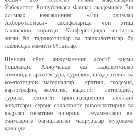
Ўзбекистон Республикаси Фанлар академияси Ёш
олимлар кенгашининг «Ёш олимлар
Ахборотномаси» саҳифаларида чоп этиш
таклифини киритди. Конференцияда иштирок
энган ёш тадқиқотчилар ва ташкилотчилар бу
таклифдан мамнун бўлдилар.
Шундан сўнг, анжуманнинг асосий қисми
бошланди. Анжуманда ёш тадқиқотчилар
томонидан архитектура, қурилиш, шаҳарсозлик, ва
композицион материаллар яратиш, геодезия,
картография, экология, кадастр, иқтисодиёт,
туризм, техноген цивилизациянинг ахлоқий
жиҳатлари, сервис соҳаларини ривожлантириш ва
кадрлар сифатини ошириш муаммолари ва
ечимларига бағишланган маърузалар муҳокама
қилинди.