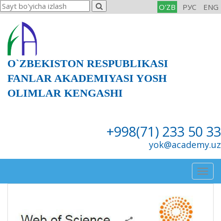
O'ZB
РУС
ENG
O`ZBEKISTON RESPUBLIKASI
FANLAR AKADEMIYASI YOSH
OLIMLAR KENGASHI
+998(71) 233 50 33
yok@academy.uz
Togg
navig