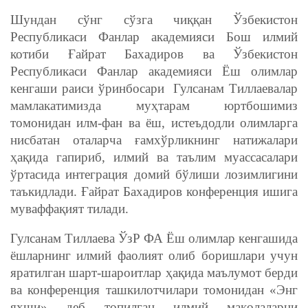
Шундан сўнг сўзга чиққан Ўзбекистон
Республикаси Фанлар академияси Бош илмий
котиби Ғайрат Бахадиров ва Ўзбекистон
Республикаси Фанлар академияси Ёш олимлар
кенгаши раиси ўринбосари Гулсанам Тиллаевалар
мамлакатимизда муҳтарам юртбошимиз
томонидан илм-фан ва ёш, истеъдодли олимларга
нисбатан оталарча ғамхўрликнинг натижалари
ҳақида гапириб, илмий ва таълим муассасалари
ўртасида интеграция домий бўлиши лозимлигини
таъкидлади. Ғайрат Бахадиров конференция ишига
муваффақият тилади.
Гулсанам Тиллаева ЎзР ФА Ёш олимлар кенгашида
ёшларнинг илмий фаолият олиб боришлари учун
яратилган шарт-шароитлар ҳақида маълумот берди
ва конференция ташкилотчилари томонидан «Энг
яхши» деб топилган илмий мақолаларни