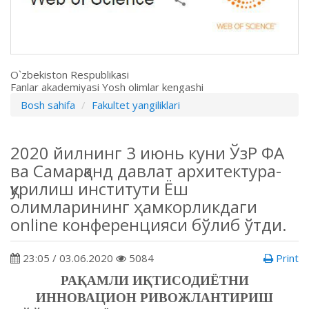
O`zbekiston Respublikasi
Fanlar akademiyasi Yosh olimlar kengashi
Bosh sahifa
Fakultet yangiliklari
2020 йилнинг 3 июнь куни ЎзР ФА
ва Самарқанд давлат архитектура-
қурилиш институти Ёш
олимларининг ҳамкорликдаги
online конференцияси бўлиб ўтди.
23:05 / 03.06.2020
5084
Print
РАҚАМЛИ ИҚТИСОДИЁТНИ
ИННОВАЦИОН РИВОЖЛАНТИРИШ