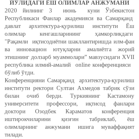
ЙЎЛИДАГИ ЁШ ОЛИМЛАР АНЖУМАНИ
2020 йилнинг 3 июнь куни Ўзбекистон
Республикаси Фанлар академияси ва Самарқанд
давлат архитектура-қурилиш институти Ёш
олимлар кенгашларининг ҳамкорликдаги
"Рақамли иқтисодиётни шакллантиришда илм-фан
ва инновацион ютуқларни амалиётга жорий
этишнинг долзарб муаммолари” мавзусидаги XVII
республика илмий-амалий online конференцияси
бўлиб ўтди.
Конференцияни Самарқанд архитектура-қурилиш
институти ректори Султан Ахмедов табрик сўзи
билан очиб берди. Туркиянинг Кастамону
университети профессори, иқтисод фанлари
доктори Озодбек Караматов конференция
иштирокчиларини қизғин табриклаб, ёш
олимларнинг анжумани ишига муваффақият
тилади.