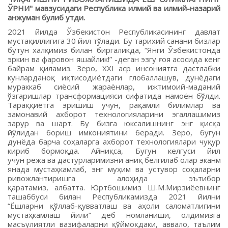
ЎРНИ" мавзусидаги Республика илмий ва илмий-назарий
анжуман булиб утди.
2021 йилда Ўзбекистон Республикасининг давлат
мустақиллигига 30 йил тўлади. Бу тарихий санани бизлар
бутун халқимиз билан биргаликда, “Янги Ўзбекистонда
эркин ва фаровон яшайлик!” -деган эзгу ғоя асосида кенг
байрам қиламиз. Зеро, XXI аср инсониятга дастлабки
кунларданоқ иқтисодиётдаги глобаллашув, дунёдаги
мураккаб сиёсий жараёнлар, ижтимоий-маданий
ўзгаришлар трансформацияси сифатида намоён бўлди.
Тараққиётга эришиш учун, рақамли билимлар ва
замонавий ахборот технологияларини эгаллашимиз
зарур ва шарт. Бу бизга юксалишнинг энг қисқа
йўлидан бориш имкониятини беради. Зеро, бугун
дунёда барча соҳаларга ахборот технологиялари чуқур
кириб бормоқда. Айниқса, Бугун келгуси йил
учун режа ва дастурларимизни аниқ белгилаб олар эканми
янада мустаҳкамлаб, энг муҳим ва устувор соҳаларни
ривожлантиришга алоҳида эътибор
қаратамиз, албатта. Юртбошимиз Ш.М.Мирзиёевнинг
ташаббуси билан Республикамизда 2021 йилни
“Ёшларни қўллаб-қувватлаш ва аҳоли саломатлигини
мустаҳкамлаш йили” деб номланиши, олдимизга
масъулиятли вазифаларни қўймоқдаки, аввало, таълим