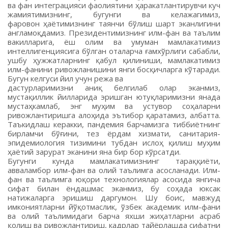
ва фан интеграцияси фаолиятини ҳаракатлантирувчи куч
жамиятимизнинг, бугунги ва келажагимиз,
фаровон ҳаётимизнинг таянчи бўлиш шарт эканлигини
англамоқдамиз. Президентимизнинг илм-фан ва таълим
вакилларига, ёш олим ва умуман мамлакатимиз
интеллигенциясига бўлган оталарча ғамхўрлиги сабабли,
ушбу ҳужжатларнинг қабул қилиниши, мамлакатимиз
илм-фанини ривожланишини янги босқичларга кўтаради.
Бугун келгуси йил учун режа ва
дастурларимизни аниқ белгилаб олар эканмиз,
мустақиллик йилларида эришган ютуқларимизни янада
мустаҳкамлаб, энг муҳим ва устувор соҳаларни
ривожлантиришга алоҳида эътибор қаратамиз, албатта.
Таъкидлаш керакки, пандемия барчамизга тиббиётнинг
бирламчи бўғини, тез ёрдам хизмати, санитария-
эпидемиология тизимини тубдан ислоҳ қилиш муҳим
ҳаётий зарурат эканини яна бир бор кўрсатди.
Бугунги кунда мамлакатимизнинг тараққиёти,
авваламбор илм-фан ва олий таълимга асосланади. Илм-
фан ва таълимга юқори технологиялар асосида янгича
сифат билан ёндашмас эканмиз, бу соҳада юксак
натижаларга эришиш даргумон. Шу боис, мавжуд
имкониятларни йўқотмаслик, ўзбек академик илм-фани
ва олий таълимидаги барча яхши жиҳатларни асраб
қолиш ва ривожлантириш, кадрлар тайёрлашда сифатни