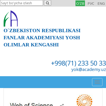
O'ZB
РУС
ENG
O`ZBEKISTON RESPUBLIKASI
FANLAR AKADEMIYASI YOSH
OLIMLAR KENGASHI
+998(71) 233 50 33
yok@academy.uz
Togg
navig