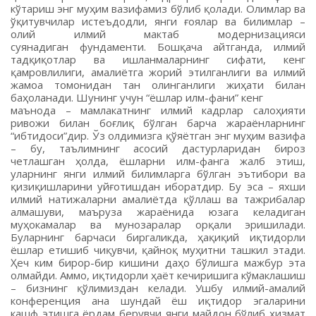
кўтариш энг муҳим вазифамиз бўлиб қолади. Олимлар ва
ўқитувчилар истеъдодли, янги ғоялар ва билимлар –
олий илмий мактаб модернизацияси
суянадиган фундаменти. Бошқача айтганда, илмий
тадқиқотлар ва ишланмаларнинг сифати, кенг
қамровлилиги, амалиётга жорий этилганлиги ва илмий
жамоа томонидан тан олинганлиги жиҳати билан
баҳоланади. Шунинг учун “ёшлар илм-фани” кенг
маънода – мамлакатнинг илмий кадрлар салоҳияти
ривожи билан боғлиқ бўлган барча жараёнларнинг
“ибтидоси”дир. Ўз олдимизга қўяётган энг муҳим вазифа
– бу, таълимнинг асосий дастурларидан бироз
четлашган ҳолда, ёшларни илм-фанга жалб этиш,
уларнинг янги илмий билимларга бўлган эътибори ва
қизиқишларини уйғотишдан иборатдир. Бу эса – яхши
илмий натижаларни амалиётда қўллаш ва тажрибалар
алмашуви, маъруза жараёнида юзага келадиган
муҳокамалар ва мунозаралар орқали эришилади.
Буларнинг барчаси биргаликда, ҳақиқий иқтидорли
ёшлар етишиб чиқувчи, қайноқ муҳитни ташкил этади.
Ҳеч ким бирор-бир кишини даҳо бўлишга мажбур эта
олмайди. Аммо, иқтидорли ҳаёт кечиришига кўмаклашиш
– бизнинг қўлимиздан келади. Ушбу илмий-амалий
конференция ана шундай ёш иқтидор эгаларини
кашф этишга ёрдам берувчи янги майдон бўлиб хизмат