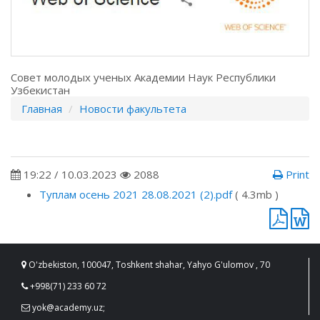
Совет молодых ученых Академии Наук Республики
Узбекистан
Главная
Новости факультета
19:22 / 10.03.2023
2088
Print
Туплам осень 2021 28.08.2021 (2).pdf
( 4.3mb )
O'zbekiston, 100047, Toshkent shahar, Yahyo G'ulomov , 70
+998(71) 233 60 72
yok@academy.uz;