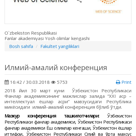
O`zbekiston Respublikasi
Fanlar akademiyasi Yosh olimlar kengashi
Bosh sahifa
Fakultet yangiliklari
Илмий-амалий конференция
16:42 / 30.03.2018
5753
Print
2018 йил 30 март куни Ўзбекистон Республикаси
Фанлар академиясининг мажлислар залида “XXI аср –
интеллектуал ёшлар асри” мавзусидаги Республика
микёсидаги илмий-амалий конференция бўлиб ўтди.
Мазкур конференция ташкилотчилари:
Ўзбекистон
Республикаси фанлар академияси, Ўзбекистон Республикаси
фанлар академияси Ёш олимлар кенгаши, Ўзбекистон ёшлар
иттифоқи, Ўзбекистон Республикаси Олий ва ўрта махсус