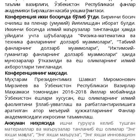
таълим вазирлиги, Ўзбекистон Республикаси фанлар
академияси Бирлашган касаба уюшма қўмитаси.
Конференция икки босқичда бўлиб ўтди.
Биринчи босқич
очилиш ва пленар (умумий) йиғилишдан иборат булди.
Иккинчи босқичда илмий маърузалар тингланади ҳамда
қуйидаги учта шўъбаларда “Физика-математика ва
техника фанларининг долзарб муаммолари”, “Табиий
фанларнинг долзарб муаммолари”, “Ижтимоий-
гуманитар фанларнинг долзарб муаммолари” ҳақида
мунозаралар ўтказилди ва ёш олимларнинг илмий
ахборотлари тингланади.
Конференциянинг мақсади.
Муҳтарам Президентимиз Шавкат Миромонович
Мирзиёев ва Ўзбекистон Республикаси Вазирлар
Маҳкамаси томонидан 2016-2018 йиллар мобайнида
Ўзбекистон ёшлари хусусан, ёш олимларнинг илмий
фаолиятини қўллаб-қувватлаш ва рағбатлантирилишига
қаратилган қатор меъёрий ҳужжатларининг Фанлар
академиясидаги ижросини таъминлаш.
Анжуман ниҳоясида
ишчи гуруҳга келиб тушган
материаллар ва
маърузалар танланиб ёш олимлар “Энг
яхши мақола”, “Энг яхши маъруза”, “Энг яхши инновацион
ғоя” номинациялар бўйича диплом ва қимматбаҳо