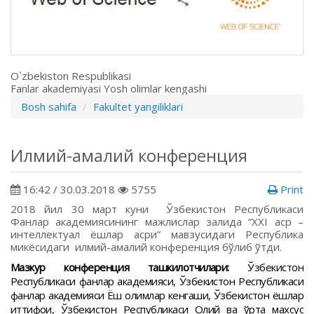
O`zbekiston Respublikasi
Fanlar akademiyasi Yosh olimlar kengashi
Bosh sahifa
Fakultet yangiliklari
Илмий-амалий конференция
16:42 / 30.03.2018
5755
Print
2018 йил 30 март куни Ўзбекистон Республикаси
Фанлар академиясининг мажлислар залида “XXI аср –
интеллектуал ёшлар асри” мавзусидаги Республика
микёсидаги илмий-амалий конференция бўлиб ўтди.
Мазкур конференция ташкилотчилари:
Ўзбекистон
Республикаси фанлар академияси, Ўзбекистон Республикаси
фанлар академияси Ёш олимлар кенгаши, Ўзбекистон ёшлар
иттифоқи, Ўзбекистон Республикаси Олий ва ўрта махсус