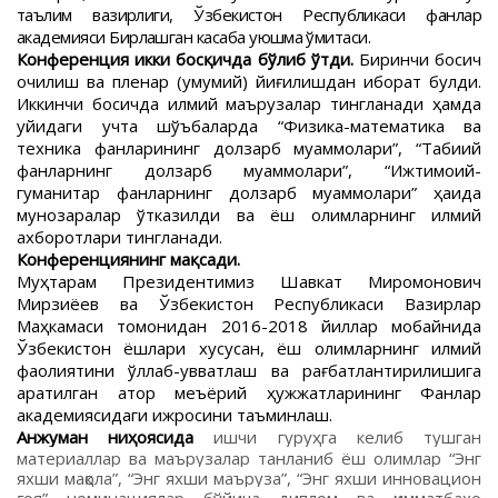
таълим вазирлиги, Ўзбекистон Республикаси фанлар
академияси Бирлашган касаба уюшма қўмитаси.
Конференция икки босқичда бўлиб ўтди.
Биринчи босқич
очилиш ва пленар (умумий) йиғилишдан иборат булди.
Иккинчи босқичда илмий маърузалар тингланади ҳамда
қуйидаги учта шўъбаларда “Физика-математика ва
техника фанларининг долзарб муаммолари”, “Табиий
фанларнинг долзарб муаммолари”, “Ижтимоий-
гуманитар фанларнинг долзарб муаммолари” ҳақида
мунозаралар ўтказилди ва ёш олимларнинг илмий
ахборотлари тингланади.
Конференциянинг мақсади.
Муҳтарам Президентимиз Шавкат Миромонович
Мирзиёев ва Ўзбекистон Республикаси Вазирлар
Маҳкамаси томонидан 2016-2018 йиллар мобайнида
Ўзбекистон ёшлари хусусан, ёш олимларнинг илмий
фаолиятини қўллаб-қувватлаш ва рағбатлантирилишига
қаратилган қатор меъёрий ҳужжатларининг Фанлар
академиясидаги ижросини таъминлаш.
Анжуман ниҳоясида
ишчи гуруҳга келиб тушган
материаллар ва
маърузалар танланиб ёш олимлар “Энг
яхши мақола”, “Энг яхши маъруза”, “Энг яхши инновацион
ғоя” номинациялар бўйича диплом ва қимматбаҳо