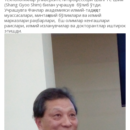
(Shang Gyoo Shim) билан учрашув бўлиб ўтди.
Учрашувга Фанлар академияси илмий-тадқиқот
муассасалари, минтақавий бўлимлари ва илмий
марказлари раҳбарлари, Ёш олимлар кенгашлари
раислари, илмий изланувчилар ва докторантлар иштирок
этишди.