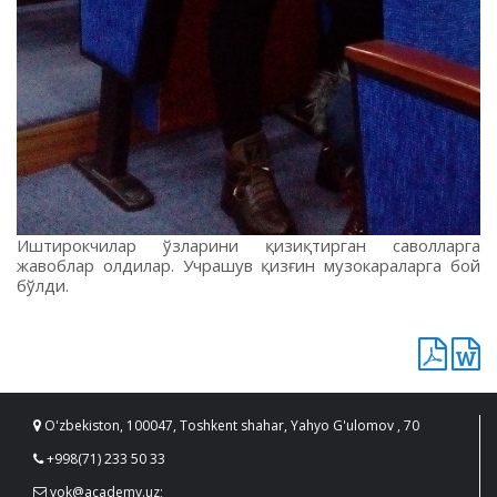
Иштирокчилар ўзларини қизиқтирган саволларга
жавоблар олдилар. Учрашув қизғин музокараларга бой
бўлди.
O'zbekiston, 100047, Toshkent shahar, Yahyo G'ulomov , 70
+998(71) 233 50 33
yok@academy.uz;