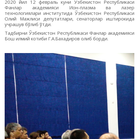
2020 йил 12 февраль куни Ўзбекистон Республикаси
Фанлар академияси Ион-плазма ва лазер
технологиялари институтида Ўзбекистон Республикаси
Олий Мажлиси депутатлари, сенаторлар иштирокида
учрашув бўлиб ўтди.
Тадбирни Ўзбекистон Республикаси Фанлар академияси
Бош илмий котиби Г.А.Бахадиров олиб борди.