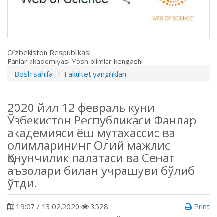
O`zbekiston Respublikasi
Fanlar akademiyasi Yosh olimlar kengashi
Bosh sahifa
Fakultet yangiliklari
2020 йил 12 февраль куни
Ўзбекистон Республикаси Фанлар
академияси ёш мутахассис ва
олимларининг Олий мажлис
Қонунчилик палатаси ва Сенат
аъзолари билан учрашуви бўлиб
ўтди.
19:07 / 13.02.2020
3528
Print