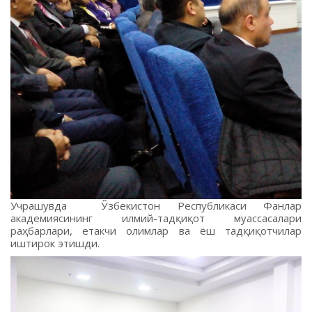
Учрашувда Ўзбекистон Республикаси Фанлар
академиясининг илмий-тадқиқот муассасалари
раҳбарлари, етакчи олимлар ва ёш тадқиқотчилар
иштирок этишди.