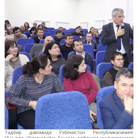
Тадбир давомида Ўзбекистон Республикасининг
“Таълим тўғрисида”ги Қонуни лойиҳаси иштирокчилар