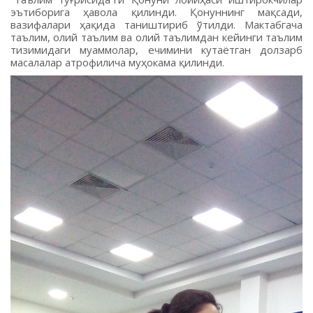
эътиборига ҳавола қилинди. Қонуннинг мақсади,
вазифалари ҳақида таништириб ўтилди. Мактабгача
таълим, олий таълим ва олий таълимдан кейинги таълим
тизимидаги муаммолар, ечимини кутаётган долзарб
масалалар атрофилича муҳокама қилинди.