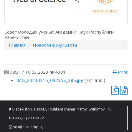
Совет молодых ученых Академии Наук Республики
Узбекистан
Главная
Новости факультета
09:31 / 16.03.2023
4301
Print
IMG_20230316_092358_385.jpg
( 0.14mb )
O'zbekiston, 100047, Toshkent shahar, Yahyo G'ulomov , 70
+998(71) 233 60 72
yok@academy.uz;