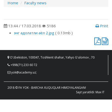
Home
Faculty news
13:44 / 17.03.2018
5186
Print
энг адолатли аёл 2.jpg
( 0.13mb )
O'zbekiston, 100047, Toshkent shahar, Yahyo G'ulomov , 70
+998(71) 233 60 72
yok@academy.uz;
2018 © FA YOK - BARCHA XUQUQLAR HIMOYALANGAN!
Sayt yaratildi: Max IT