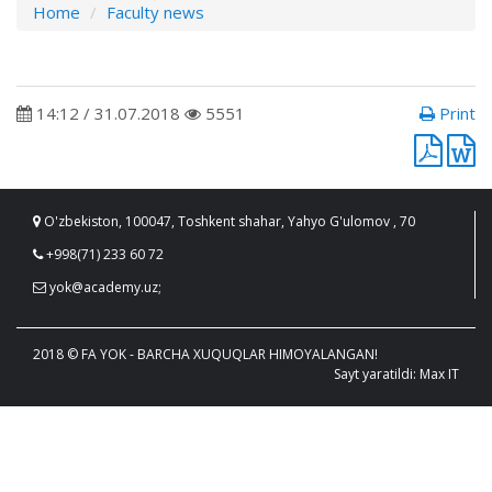
Home
Faculty news
14:12 / 31.07.2018
5551
Print
O'zbekiston, 100047, Toshkent shahar, Yahyo G'ulomov , 70
+998(71) 233 60 72
yok@academy.uz;
2018 © FA YOK - BARCHA XUQUQLAR HIMOYALANGAN!
Sayt yaratildi: Max IT