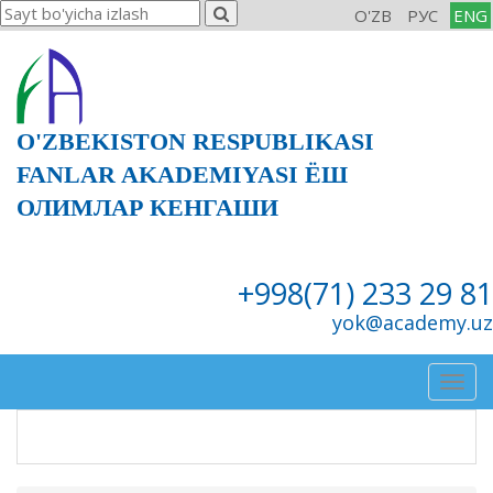
O'ZB
РУС
ENG
O'ZBEKISTON RESPUBLIKASI
FANLAR AKADEMIYASI ЁШ
ОЛИМЛАР КЕНГАШИ
+998(71) 233 29 81
yok@academy.uz
Togg
navig