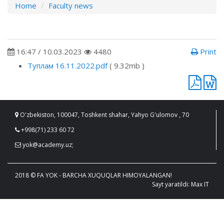
Home
Faculty news
16:47 / 10.03.2023
4480
Print
Туплам 16.11.2022.pdf
( 9.32mb )
O'zbekiston, 100047, Toshkent shahar, Yahyo G'ulomov , 70
+998(71) 233 60 72
yok@academy.uz;
2018 © FA YOK - BARCHA XUQUQLAR HIMOYALANGAN!
Sayt yaratildi: Max IT