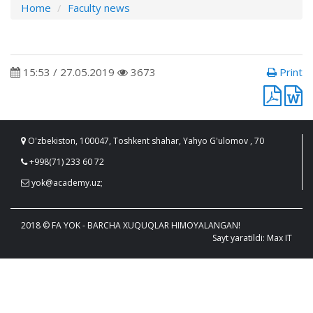
Home
Faculty news
15:53 / 27.05.2019
3673
Print
O'zbekiston, 100047, Toshkent shahar, Yahyo G'ulomov , 70
+998(71) 233 60 72
yok@academy.uz;
2018 © FA YOK - BARCHA XUQUQLAR HIMOYALANGAN!
Sayt yaratildi: Max IT