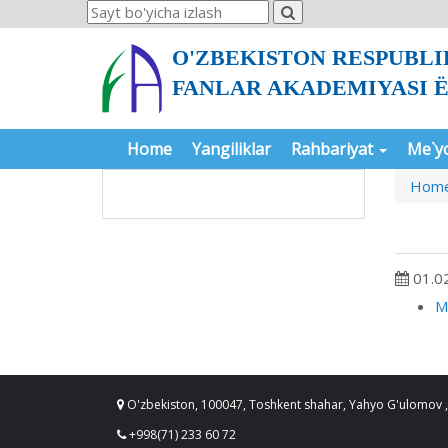
O'ZBEKISTON RESPUBLI
FANLAR AKADEMIYASI
Home
Yangiliklar
Rahbariyat
Me`yo
Hom
01.0
М
O'zbekiston, 100047, Toshkent shahar, Yahyo G'ulomov ,
+998(71) 233 60 72