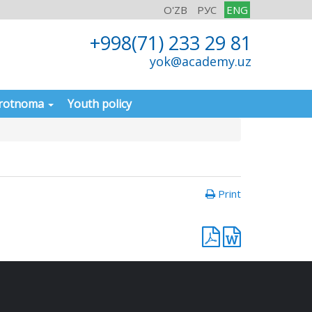
O'ZB
РУС
ENG
+998(71) 233 29 81
yok@academy.uz
rotnoma
Youth policy
Print