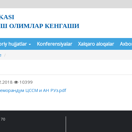
KASI
 ЁШ ОЛИМЛАР КЕНГАШИ
riy hujjatlar
Konferensiyalar
Xalqaro aloqalar
Axbo
e
2.2018
10399
еморандум ЦССМ и АН РУз.pdf
 70