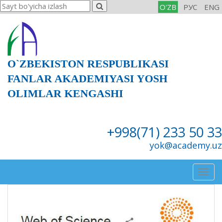
O'ZB
РУС
ENG
O`ZBEKISTON RESPUBLIKASI
FANLAR AKADEMIYASI YOSH
OLIMLAR KENGASHI
+998(71) 233 50 33
yok@academy.uz
Togg
navig