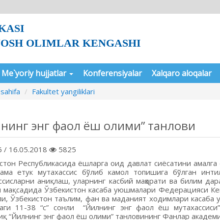
KASI
YOSH OLIMLAR KENGASHI
Me`yoriy hujjatlar
Konferensiyalar
Xalqaro aloqalar
sahifa
Fakultet yangiliklari
нинг энг фаол ёш олими” танлови
 / 16.05.2018
5825
стон Республикасида ёшларга оид давлат сиёсатини амалг
ама етук мутахассис бўлиб камол топишига бўлган инт
ссисларни аниқлаш, уларнинг касбий маҳорати ва билим д
 мақсадида Ўзбекистон касаба уюшмалари Федерацияси Кен
нли, Ўзбекистон таълим, фан ва маданият ходимлари касаба
аги 11-38 “с” сонли “Йилнинг энг фаол ёш мутахассиси”
қ “Йилнинг энг фаол ёш олими” танловининг Фанлар академи