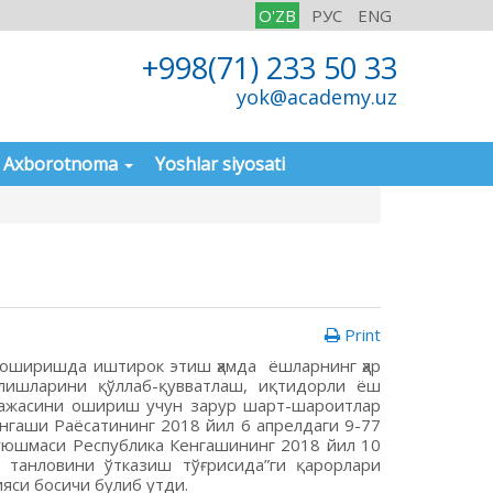
O'ZB
РУС
ENG
+998(71) 233 50 33
yok@academy.uz
Axborotnoma
Yoshlar siyosati
Print
а оширишда иштирок этиш ҳамда ёшларнинг ҳар
илишларини қўллаб-қувватлаш, иқтидорли ёш
аражасини ошириш учун зарур шарт-шароитлар
гаши Раёсатининг 2018 йил 6 апрелдаги 9-77
 уюшмаси Республика Кенгашининг 2018 йил 10
 танловини ўтказиш тўғрисида”ги қарорлари
яси босичи булиб утди.