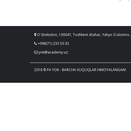
O'zbekiston, 100047, Toshkent shahar, Yahyo G'ulomov ,
+998(71) 233 50 33
yok@academy.uz;
2018 © FA YOK - BARCHA XUQUQLAR HIMOYALANGAN!