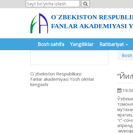
O`ZBEKISTON RESPUBLI
FANLAR AKADEMIYASI 
Bosh sahifa
Yangiliklar
Rahbariyat
Bosh 
O`zbekiston Respublikasi
“Йил
Fanlar akademiyasi Yosh olimlar
kengashi
18:06
Ўзбеки
томонл
мутаха
яратиш
“с”-со
апрелд
мувофи