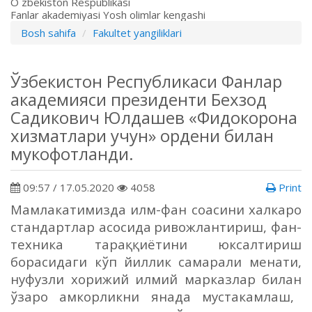
O`zbekiston Respublikasi
Fanlar akademiyasi Yosh olimlar kengashi
Bosh sahifa
Fakultet yangiliklari
Ўзбекистон Республикаси Фанлар
академияси президенти Бехзод
Садикович Юлдашев «Фидокорона
хизматлари учун» ордени билан
мукофотланди.
09:57 / 17.05.2020
4058
Print
М
амлакатимизда илм-фан со
асини халкаро
стандартлар асосида
ривожлантириш, фан-
техника тара
ққ
иётини юксалтириш
борасидаги к
ў
п
йиллик самарали ме
нати,
нуфузли хорижий илмий марказлар билан
ў
заро
амкорликни янада муста
камлаш,