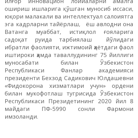
ил
ғ
ор инновацион лойи
аларни
амалга
ошириш ишларига
қў
шган муносиб
иссаси,
ю
қ
ори малакали
ва интеллектуал сало
иятга
эга кадрларни тайёрлаш,
ёш авлодни
она
Ватанга му
аббат, исти
қ
лол
ғ
ояларига
садо
қ
ат ру
ида
тарбиялаш
йўлидаги
ибратли фаолияти, ижтимоий ҳаётдаги фаол
иштироки ҳамда таваллудининг 75 йиллиги
муносабати билан Ўзбекистон
Республикаси Фанлар академияси
президенти Бехзод Садикович Юлдашевни
«Фидокорона хизматлари учун» ордени
билан мукофотлаш тугрисида
Ўзбекистон
Республикаси Президетининг 2
020 йил 8
майдаги ПФ-5990 сонли Фармони
имзоланди
.