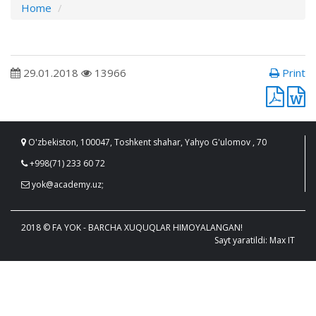
Home
29.01.2018
13966
Print
O'zbekiston, 100047, Toshkent shahar, Yahyo G'ulomov , 70
+998(71) 233 60 72
yok@academy.uz;
2018 © FA YOK - BARCHA XUQUQLAR HIMOYALANGAN!
Sayt yaratildi: Max IT