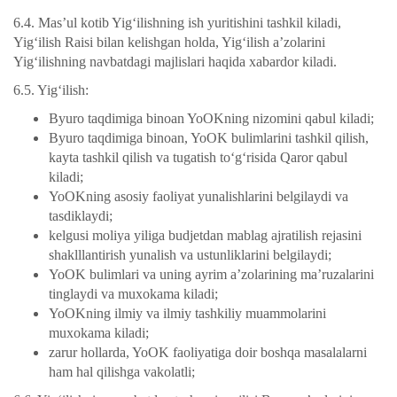
6.4. Mas’ul kotib Yig‘ilishning ish yuritishini tashkil kiladi,
Yig‘ilish Raisi bilan kelishgan holda, Yig‘ilish a’zolarini
Yig‘ilishning navbatdagi majlislari haqida xabardor kiladi.
6.5. Yig‘ilish:
Byuro taqdimiga binoan YoOKning nizomini qabul kiladi;
Byuro taqdimiga binoan, YoOK bulimlarini tashkil qilish,
kayta tashkil qilish va tugatish to‘g‘risida Qaror qabul
kiladi;
YoOKning asosiy faoliyat yunalishlarini belgilaydi va
tasdiklaydi;
kelgusi moliya yiliga budjetdan mablag ajratilish rejasini
shaklllantirish yunalish va ustunliklarini belgilaydi;
YoOK bulimlari va uning ayrim a’zolarining ma’ruzalarini
tinglaydi va muxokama kiladi;
YoOKning ilmiy va ilmiy tashkiliy muammolarini
muxokama kiladi;
zarur hollarda, YoOK faoliyatiga doir boshqa masalalarni
ham hal qilishga vakolatli;