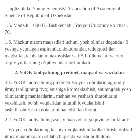
– ingliz tilida: Young Scientists’ Association of Academy of
Science of Republic of Uzbekistan
1.5. Manzili: 100047, Tashkent sh., Yaxyo G‘ulomov ko‘chasi,
70.
1.6. Mazkur nizom maqsadlari uchun, yosh olimlar deganda 40
yoshga yetmagan aspirantlar, doktorantlar, tadqiqotchilar,
magistrlar, talabalar, mutaxassislar va FA bo‘linmalari va oliy
o‘quv yurtlarining o‘qituvchilari tushuniladi.
2. YoOK faoliyatining predmet, maqsad va vazifalari
2.1. YoOK faoliyatining predmeti FA yosh olimlarining ijodiy
ilmiy faolligining rivojlanishiga ko‘maklashish, shuningdek yosh
olimlarning manfaatlarini, mehnat va yashash sharoitlarini
yaxshilash, bo‘sh vaqtlaridan unumli foydalanishni
tashkillashtirish masalalarini hal etishdan iborat.
2.2. YoOK faoliyatining asosiy maqsadlariga quyidagilar kiradi:
– FA yosh olimlarining kasbiy rivojlanishini faollashtirish, dolzarb
ilmiy muammolarni ishlab chiqishda va istiqbolli ilmiy