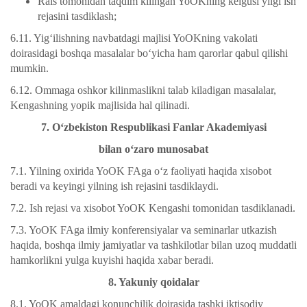
Rais tomonidan taqdim kilingan YoOKning kelgusi yilgi ish
rejasini tasdiklash;
6.11. Yig‘ilishning navbatdagi majlisi YoOKning vakolati
doirasidagi boshqa masalalar bo‘yicha ham qarorlar qabul qilishi
mumkin.
6.12. Ommaga oshkor kilinmaslikni talab kiladigan masalalar,
Kengashning yopik majlisida hal qilinadi.
7. O‘zbekiston Respublikasi Fanlar Akademiyasi
bilan o‘zaro munosabat
7.1. Yilning oxirida YoOK FAga o‘z faoliyati haqida xisobot
beradi va keyingi yilning ish rejasini tasdiklaydi.
7.2. Ish rejasi va xisobot YoOK Kengashi tomonidan tasdiklanadi.
7.3. YoOK FAga ilmiy konferensiyalar va seminarlar utkazish
haqida, boshqa ilmiy jamiyatlar va tashkilotlar bilan uzoq muddatli
hamkorlikni yulga kuyishi haqida xabar beradi.
8. Yakuniy qoidalar
8.1. YoOK amaldagi konunchilik doirasida tashki iktisodiy