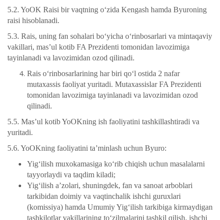
5.2. YoOK Raisi bir vaqtning o‘zida Kengash hamda Byuroning
raisi hisoblanadi.
5.3. Rais, uning fan sohalari bo‘yicha o‘rinbosarlari va mintaqaviy
vakillari, mas’ul kotib FA Prezidenti tomonidan lavozimiga
tayinlanadi va lavozimidan ozod qilinadi.
Rais o‘rinbosarlarining har biri qo‘l ostida 2 nafar
mutaxassis faoliyat yuritadi. Mutaxassislar FA Prezidenti
tomonidan lavozimiga tayinlanadi va lavozimidan ozod
qilinadi.
5.5. Mas’ul kotib YoOKning ish faoliyatini tashkillashtiradi va
yuritadi.
5.6. YoOKning faoliyatini ta’minlash uchun Byuro:
Yig‘ilish muxokamasiga ko‘rib chiqish uchun masalalarni
tayyorlaydi va taqdim kiladi;
Yig‘ilish a’zolari, shuningdek, fan va sanoat arboblari
tarkibidan doimiy va vaqtinchalik ishchi guruxlari
(komissiya) hamda Umumiy Yig‘ilish tarkibiga kirmaydigan
tashkilotlar vakillarining to‘zilmalarini tashkil qilish, ishchi