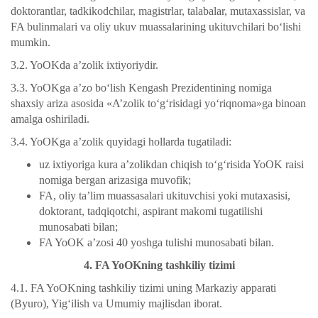
doktorantlar, tadkikodchilar, magistrlar, talabalar, mutaxassislar, va
FA bulinmalari va oliy ukuv muassalarining ukituvchilari bo‘lishi
mumkin.
3.2. YoOKda a’zolik ixtiyoriydir.
3.3. YoOKga a’zo bo‘lish Kengash Prezidentining nomiga
shaxsiy ariza asosida «A’zolik to‘g‘risidagi yo‘riqnoma»ga binoan
amalga oshiriladi.
3.4. YoOKga a’zolik quyidagi hollarda tugatiladi:
uz ixtiyoriga kura a’zolikdan chiqish to‘g‘risida YoOK raisi
nomiga bergan arizasiga muvofik;
FA, oliy ta’lim muassasalari ukituvchisi yoki mutaxasisi,
doktorant, tadqiqotchi, aspirant makomi tugatilishi
munosabati bilan;
FA YoOK a’zosi 40 yoshga tulishi munosabati bilan.
4. FA YoOKning tashkiliy tizimi
4.1. FA YoOKning tashkiliy tizimi uning Markaziy apparati
(Byuro), Yig‘ilish va Umumiy majlisdan iborat.