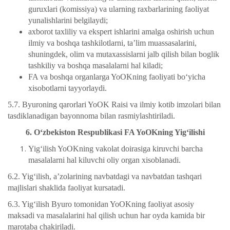
guruxlari (komissiya) va ularning raxbarlarining faoliyat
yunalishlarini belgilaydi;
axborot taxliliy va ekspert ishlarini amalga oshirish uchun
ilmiy va boshqa tashkilotlarni, ta’lim muassasalarini,
shuningdek, olim va mutaxassislarni jalb qilish bilan boglik
tashkiliy va boshqa masalalarni hal kiladi;
FA va boshqa organlarga YoOKning faoliyati bo‘yicha
xisobotlarni tayyorlaydi.
5.7. Byuroning qarorlari YoOK Raisi va ilmiy kotib imzolari bilan
tasdiklanadigan bayonnoma bilan rasmiylashtiriladi.
6. O‘zbekiston Respublikasi FA YoOKning Yig‘ilishi
Yig‘ilish YoOKning vakolat doirasiga kiruvchi barcha
masalalarni hal kiluvchi oliy organ xisoblanadi.
6.2. Yig‘ilish, a’zolarining navbatdagi va navbatdan tashqari
majlislari shaklida faoliyat kursatadi.
6.3. Yig‘ilish Byuro tomonidan YoOKning faoliyat asosiy
maksadi va masalalarini hal qilish uchun har oyda kamida bir
marotaba chakiriladi.