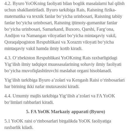
4.2. Byuro YoOKning faoliyati bilan boglik masalalarni hal qilish
uchun shakllantiriladi. Byuro tarkibiga Rais, Raisning fizika-
matematika va texnik fanlar bo‘yicha urinbosari, Raisning tabiiy
fanlar bo‘yicha urinbosari, Raisning ijtimoiy-gumanitar fanlar
bo‘yicha urinbosari, Samarkand, Buxoro, Qarshi, Farg‘ona,
Andijon va Namangan viloyatlari bo‘yicha mintaqaviy vakil,
Qoraqalpogiston Respublikasi va Xorazm viloyati bo‘yicha
mintaqaviy vakil hamda ilmiy kotib kiradi.
4.3. O‘zbekiston Respublikasi YoOKning Rais raxbarligidagi
Yig‘ilish ilmiy tadqiqot muassasalarining sohaviy ilmiy faoliyati
bo‘yicha muvofiqlashtiruvchi maslahat organi hisoblanadi.
Yig‘ilish tarkibiga Byuro a’zolari va Kengash Raisi o‘rinbosarlari
har birining ikki nafar mutaxassisi kiradi.
4.4. Umumiy majlis tarkibiga Yig‘ilish a’zolari va FA YoOK
bo‘limlari rahbarlari kiradi.
5. FA YoOK Markaziy apparati (Byuro)
5.1 YoOK raisi o‘rinbosarlari birgalikda YoOK faoliyatiga
raxbarlik kiladi.