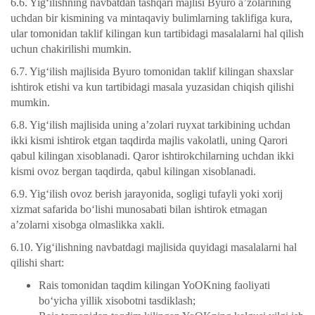
6.6. Yig‘ilishning navbatdan tashqari majlisi Byuro a’zolarining
uchdan bir kismining va mintaqaviy bulimlarning taklifiga kura,
ular tomonidan taklif kilingan kun tartibidagi masalalarni hal qilish
uchun chakirilishi mumkin.
6.7. Yig‘ilish majlisida Byuro tomonidan taklif kilingan shaxslar
ishtirok etishi va kun tartibidagi masala yuzasidan chiqish qilishi
mumkin.
6.8. Yig‘ilish majlisida uning a’zolari ruyxat tarkibining uchdan
ikki kismi ishtirok etgan taqdirda majlis vakolatli, uning Qarori
qabul kilingan xisoblanadi. Qaror ishtirokchilarning uchdan ikki
kismi ovoz bergan taqdirda, qabul kilingan xisoblanadi.
6.9. Yig‘ilish ovoz berish jarayonida, sogligi tufayli yoki xorij
xizmat safarida bo‘lishi munosabati bilan ishtirok etmagan
a’zolarni xisobga olmaslikka xakli.
6.10. Yig‘ilishning navbatdagi majlisida quyidagi masalalarni hal
qilishi shart:
Rais tomonidan taqdim kilingan YoOKning faoliyati
bo‘yicha yillik xisobotni tasdiklash;