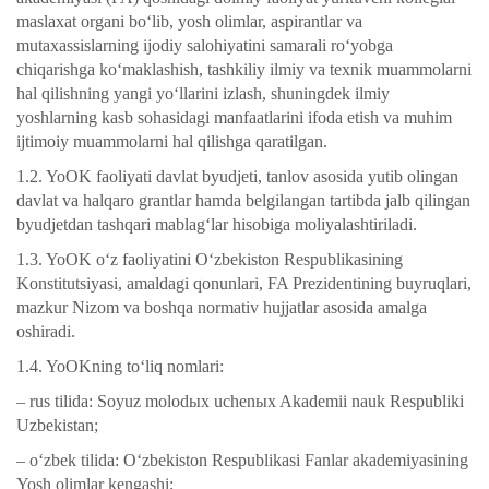
maslaxat organi bo‘lib, yosh olimlar, aspirantlar va
mutaxassislarning ijodiy salohiyatini samarali ro‘yobga
chiqarishga ko‘maklashish, tashkiliy ilmiy va texnik muammolarni
hal qilishning yangi yo‘llarini izlash, shuningdek ilmiy
yoshlarning kasb sohasidagi manfaatlarini ifoda etish va muhim
ijtimoiy muammolarni hal qilishga qaratilgan.
1.2. YoOK faoliyati davlat byudjeti, tanlov asosida yutib olingan
davlat va halqaro grantlar hamda belgilangan tartibda jalb qilingan
byudjetdan tashqari mablag‘lar hisobiga moliyalashtiriladi.
1.3. YoOK o‘z faoliyatini O‘zbekiston Respublikasining
Konstitutsiyasi, amaldagi qonunlari, FA Prezidentining buyruqlari,
mazkur Nizom va boshqa normativ hujjatlar asosida amalga
oshiradi.
1.4. YoOKning to‘liq nomlari:
– rus tilida: Soyuz molod
ы
x uchen
ы
x Akademii nauk Respubliki
Uzbekistan;
– o‘zbek tilida: O‘zbekiston Respublikasi Fanlar akademiyasining
Yosh olimlar kengashi;