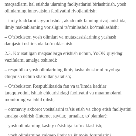
maqsadlarni hal etishda ularning faoliyatlarini birlashtirish, yosh
olimlarning innovatsion faoliyatini rivojlantirish;
– ilmiy kadrlarni tayyorlashda, akademik fanning rivojlanishida,
ilmiy maktablarning vorisligini ta’minlashda ko‘maklashish;
– O‘zbekiston yosh olimlari va mutaxassislarining yashash
darajasini oshirishda ko‘maklashish.
2.3. Ko‘rsatilgan maqsadlarga erishish uchun, YoOK quyidagi
vazifalarni amalga oshiradi:
– respublika yosh olimlarining ilmiy tashabbuslarini ruyobga
chiqarish uchun sharoitlar yaratish;
– O‘zbekiston Respublikasida fan va ta’limda kadrlar
taraqqiyotini, ishlab chiqarishdagi faoliyatni va muammolarni
monitoring va tahlil qilish;
– ommaviy axborot vositalarini ta’sis etish va chop etish faoliyatini
amalga oshirish (Internet saytlar, jurnallar, to‘plamlar);
– yosh olimlarning kasbiy o‘sishiga ko‘maklashish;
– yosh olimlarning xalqaro ilmiy va ijtimoiy forumlarini,