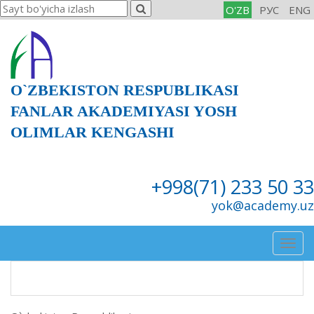
O'ZB
РУС
ENG
O`ZBEKISTON RESPUBLIKASI
FANLAR AKADEMIYASI YOSH
OLIMLAR KENGASHI
+998(71) 233 50 33
yok@academy.uz
Togg
navig