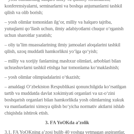
konferensiyalarni, seminarlarni va boshqa anjumanlarni tashkil
qilish va olib borish;
– yosh olimlar tomonidan ilg‘or, milliy va halqaro tajriba,
yutuqlarni qo‘llash uchun, ilmiy adabiyotlarni chuqur o‘rganish
uchun sharoitlar yaratish;
– oliy ta’lim muassalarining ilmiy jamoalari aloqalarini tashkil
qilish, uzoq muddatli hamkorlikni yo‘lga qo‘yish;
– milliy va xorijiy fanlarning mashxur olimlari, arboblari bilan
uchrashuvlarni tashkil etishga har tomonlama ko‘maklashish;
– yosh olimlar olimpiadalarini o‘tkazish;
– amaldagi O‘zbekiston Respublikasi qonunchilgida ko‘rsatilgan
tartib va muddatda davlat xokimiyati organlari va uz-o‘zini
boshqarish organlari bilan hamkorlikda yosh olimlarning xukuk
va manfaatlarini ximoya qilish bo‘yicha normativ aktlarni ishlab
chiqishda ishtirok etish.
3. FA YoOKda a’zolik
3.1. FA YoOKning a’zosi bulib 40 yoshga yetmagan aspirantlar,