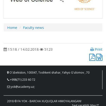
Home
Faculty news
15:18 / 14.02.2018
5123
Print
O'zbekiston, 100047, Toshkent shahar, Yahyo G'ulomov , 70
+998(71) 233 60 72
yok@academy.uz;
2018 © FA YOK - BARCHA XUQUQLAR HIMOYALANGAN!
Sayt yaratildi: Max IT