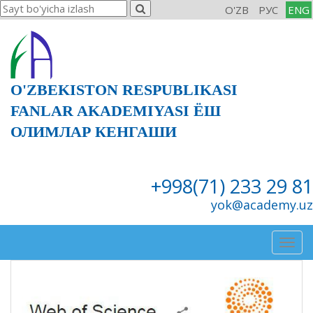
O'ZB
РУС
ENG
O'ZBEKISTON RESPUBLIKASI
FANLAR AKADEMIYASI ЁШ
ОЛИМЛАР КЕНГАШИ
+998(71) 233 29 81
yok@academy.uz
Togg
navig