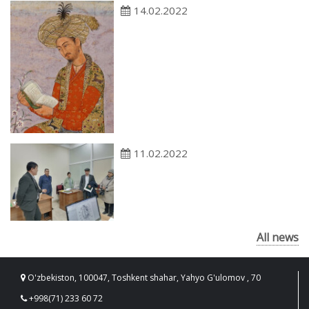
14.02.2022
11.02.2022
All news
O'zbekiston, 100047, Toshkent shahar, Yahyo G'ulomov , 70
+998(71) 233 60 72