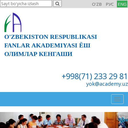
O'ZB
РУС
ENG
O'ZBEKISTON RESPUBLIKASI
FANLAR AKADEMIYASI ЁШ
ОЛИМЛАР КЕНГАШИ
+998(71) 233 29 81
yok@academy.uz
Togg
navig