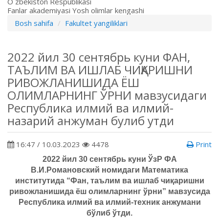
O`zbekiston Respublikasi
Fanlar akademiyasi Yosh olimlar kengashi
Bosh sahifa
Fakultet yangiliklari
2022 йил 30 сентябрь куни ФАН,
ТАЪЛИМ ВА ИШЛАБ ЧИҚАРИШНИ
РИВОЖЛАНИШИДА ЁШ
ОЛИМЛАРНИНГ ЎРНИ мавзусидаги
Республика илмий ва илмий-
назарий анжуман булиб утди
16:47 / 10.03.2023
4478
Print
2022 йил 30 сентябрь куни
ЎзР ФА
В.И.Романовский номидаги Математика
институтида “Фан, таълим ва ишлаб чиқаришни
ривожланишида ёш олимларнинг ўрни” мавзусида
Республика илмий ва илмий-техник анжумани
бўлиб ўтди.