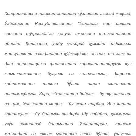
Конференцияни ташкил этишдан кўзланган асосий мақсад,
Ўзбекистон Республикасининг “Ёшларга оид давлат
сиёсати тўғрисида”ги қонуни ижросини таъминлашдан
иборат. Қолаверса, ушбу меъёрий ҳужжат олдимизга
масъулиятли вазифаларни қўймоқдаки, аввало, таълим ва
фан интеграцияси фаолиятини ҳаракатлантирувчи куч
жамиятимизнинг, бугунги ва келажагимиз, фаровон
ҳаётимизнинг таянчи бўлиш шарт эканлигини
англамоқдамиз. Зеро, «Энг катта бойлик – бу ақл-заковат
ва илм, Энг катта мерос – бу яхши тарбия, Энг катта
қашшоқлик – бу билимсизликдир!» Шу сабабли, ҳаммамиз
учун замонавий билимларни ўзлаштириш, чинакам
маърифат ва юксак маданият эгаси бўлиш, узлуксиз