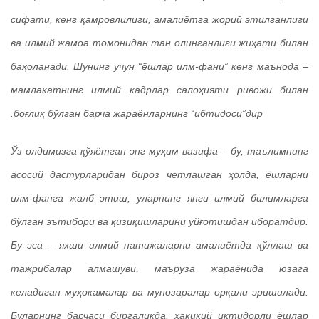
сифати, кенг қамровлилиги, амалиётга жорий этилганлиги
ва илмий жамоа томонидан тан олинганлиги жиҳати билан
баҳоланади. Шунинг учун “ёшлар илм-фани” кенг маънода –
мамлакатнинг илмий кадрлар салоҳияти ривожи билан
боғлиқ бўлган барча жараёнларнинг “ибтидоси”дир.
Ўз олдимизга қўяётган энг муҳим вазифа – бу, таълимнинг
асосий дастурларидан бироз четлашган ҳолда, ёшларни
илм-фанга жалб этиш, уларнинг янги илмий билимларга
бўлган эътибори ва қизиқишларини уйғотишдан иборатдир.
Бу эса – яхши илмий натижаларни амалиётда қўллаш ва
тажрибалар алмашуви, маъруза жараёнида юзага
келадиган муҳокамалар ва мунозаралар орқали эришилади.
Буларнинг барчаси биргаликда, ҳақиқий иқтидорли ёшлар