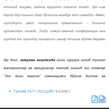
етишиб чиқувчи, қайноқ муҳитни ташкил этади. Ҳеч ким
бирор-бир кишини даҳо бўлишга мажбур эта олмайди. Аммо,
иқтидорли ҳаёт кечиришига кўмаклашиш – бизнинг
қўлимиздан келади. Ушбу илмий-амалий конференция ана
шундай ёш иқтидор эгаларини кашф этишга ёрдам берувчи
янги майдон бўлиб хизмат қилади.
Шу боис,
анжуман ниҳоясида
ишчи гуруҳга келиб тушган
материаллар ва маърузалар танлаб олиниб ёш олимлар
“Энг яхши мақола” номинацияси бўйича диплом ва
қимматбаҳо совғалар билан тақдирландилар.
Туплам 16.11.2022.pdf
( 9.32mb )