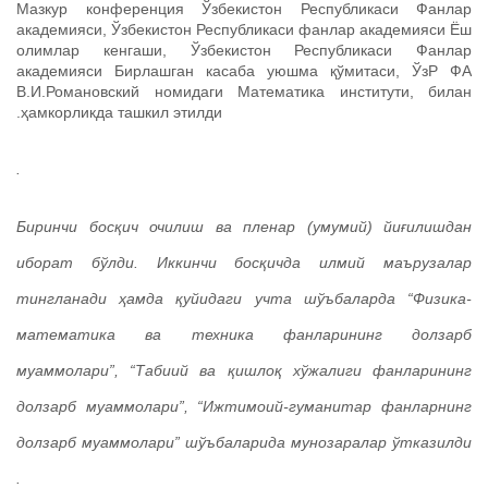
Мазкур конференция Ўзбекистон Республикаси Фанлар
академияси, Ўзбекистон Республикаси фанлар академияси Ёш
олимлар кенгаши, Ўзбекистон Республикаси Фанлар
академияси Бирлашган касаба уюшма қўмитаси, ЎзР ФА
В.И.Романовский номидаги Математика институти, билан
ҳамкорликда ташкил этилди.
Конференция икки босқичда бўлиб ўтди.
Биринчи босқич очилиш ва пленар (умумий) йиғилишдан
иборат бўлди. Иккинчи босқичда илмий маърузалар
тингланади ҳамда қуйидаги учта шўъбаларда “Физика-
математика ва техника фанларининг долзарб
муаммолари”, “Табиий ва қишлоқ хўжалиги фанларининг
долзарб муаммолари”, “Ижтимоий-гуманитар фанларнинг
долзарб муаммолари” шўъбаларида мунозаралар ўтказилди
ва ёш олимларнинг илмий ахборотлари тингланади.