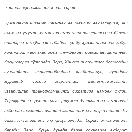
ҳаётий эҳтиёжга айланиши керак.
Президентимизнинг илм-фан ва таълим вакилларига, ёш
олим ва умуман мамлакатимиз интеллигенциясига бўлган
оталарча ғамхўрлиги сабабли, ушбу ҳужжатларнинг қабул
қилиниши, мамлакатимиз илм-фанини ривожланишини янги
босқичларга кўтаради. Зеро, XXI аср инсониятга дастлабки
кунларданоқ иқтисодиётдаги глобаллашув, дунёдаги
мураккаб сиёсий жараёнлар, ижтимоий-маданий
ўзгаришлар трансформацияси сифатида намоён бўлди.
Тараққиётга эришиш учун, рақамли билимлар ва замонавий
ахборот технологияларини эгаллашимиз зарур ва шарт. Бу
бизга юксалишнинг энг қисқа йўлидан бориш имкониятини
беради. Зеро, бугун дунёда барча соҳаларга ахборот