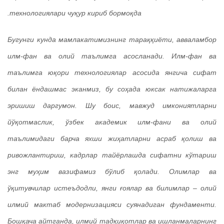
технологиялари чуқур кириб бормоқда.
Бугунги кунда мамлакатимизнинг тараққиёти, авваламбор
илм-фан ва олий таълимга асосланади. Илм-фан ва
таълимга юқори технологиялар асосида янгича сифат
билан ёндашмас эканмиз, бу соҳада юксак натижаларга
эришиш даргумон. Шу боис, мавжуд имкониятларни
йўқотмаслик, ўзбек академик илм-фани ва олий
таълимидаги барча яхши жиҳатларни асраб қолиш ва
ривожлантириш, кадрлар тайёрлашда сифатни кўтариш
энг муҳим вазифамиз бўлиб қолади. Олимлар ва
ўқитувчилар истеъдодли, янги ғоялар ва билимлар – олий
илмий мактаб модернизацияси суянадиган фундаменти.
Бошқача айтганда, илмий тадқиқотлар ва ишланмаларнинг