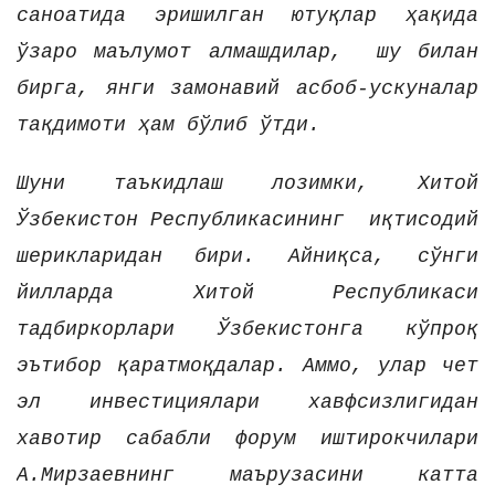
саноатида эришилган ютуқлар ҳақида
ўзаро маълумот алмашдилар, шу билан
бирга, янги замонавий асбоб-ускуналар
тақдимоти ҳам бўлиб ўтди.
Шуни таъкидлаш лозимки, Хитой
Ўзбекистон Республикасининг иқтисодий
шерикларидан бири. Айниқса, сўнги
йилларда Хитой Республикаси
тадбиркорлари Ўзбекистонга кўпроқ
эътибор қаратмоқдалар. Аммо, улар чет
эл инвестициялари хавфсизлигидан
хавотир сабабли форум иштирокчилари
А.Мирзаевнинг маърузасини катта