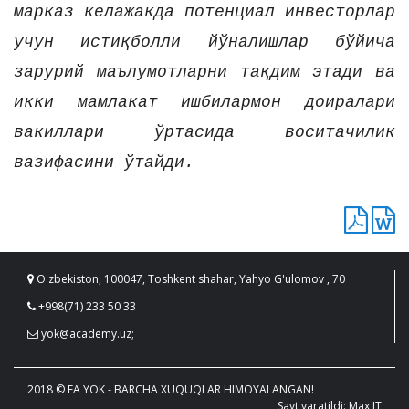
марказ келажакда потенциал инвесторлар
учун истиқболли йўналишлар бўйича
зарурий маълумотларни тақдим этади ва
икки мамлакат ишбилармон доиралари
вакиллари ўртасида воситачилик
вазифасини ўтайди.
O'zbekiston, 100047, Toshkent shahar, Yahyo G'ulomov , 70
+998(71) 233 50 33
yok@academy.uz;
2018 © FA YOK - BARCHA XUQUQLAR HIMOYALANGAN!
Sayt yaratildi: Max IT