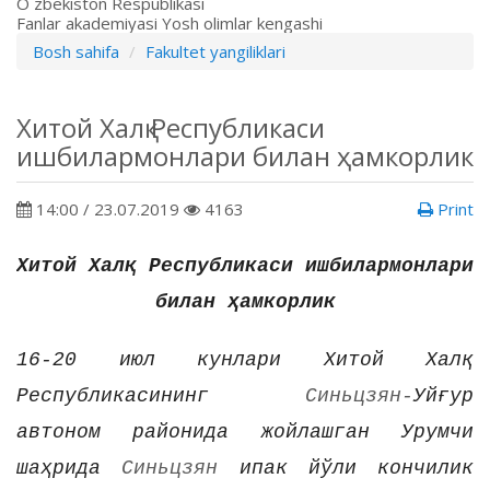
O`zbekiston Respublikasi
Fanlar akademiyasi Yosh olimlar kengashi
Bosh sahifa
Fakultet yangiliklari
Хитой Халқ Республикаси
ишбилармонлари билан ҳамкорлик
14:00 / 23.07.2019
4163
Print
Хитой Халқ Республикаси ишбилармонлари
билан ҳ
амкорлик
16-20 июл кунлари Хитой Халқ
Республикасининг
Синьцзян-
Уйғур
автоном районида жойла
шг
ан Урум
чи
ша
ҳрида
Синьцзян
ипак й
ў
ли кончилик