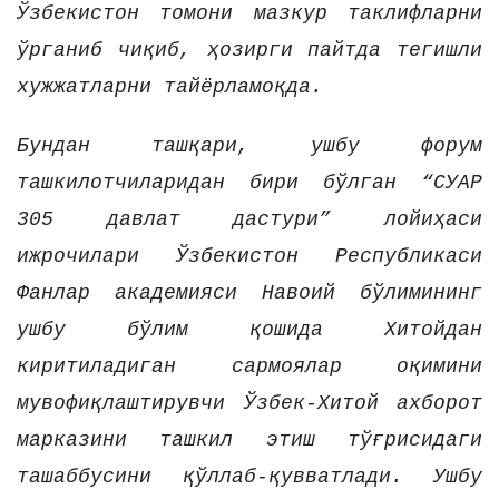
Ўзбекистон томони мазкур таклифларни
ўрганиб чиқиб, ҳозирги пайтда тегишли
хужжатларни тайёрламоқда.
Бундан ташқари, ушбу форум
ташкилотчиларидан бири бўлган “СУАР
305 давлат дастури” лойиҳаси
ижрочилари Ўзбекистон Республикаси
Фанлар академияси Навоий бўлимининг
ушбу бўлим қошида Хитойдан
киритиладиган сармоялар оқимини
мувофиқлаштирувчи Ўзбек-Хитой ахборот
марказини ташкил этиш тўғрисидаги
ташаббусини қўллаб-қувватлади. Ушбу