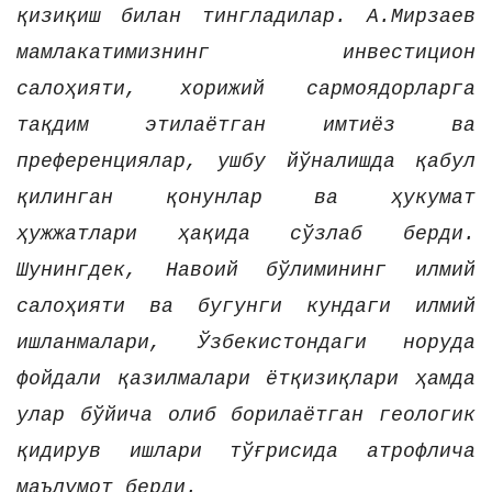
қизиқиш билан тингладилар. А.Мирзаев
мамлакатимизнинг инвестицион
салоҳияти, хорижий сармоядорларга
тақдим этилаётган имтиёз ва
преференциялар, ушбу йўналишда қабул
қилинган қонунлар ва ҳукумат
ҳужжатлари ҳақида сўзлаб берди.
Шунингдек, Навоий бўлимининг илмий
салоҳияти ва бугунги кундаги илмий
ишланмалари, Ўзбекистондаги норуда
фойдали қазилмалари ётқизиқлари ҳамда
улар бўйича олиб борилаётган геологик
қидирув ишлари тўғрисида атрофлича
маълумот берди.