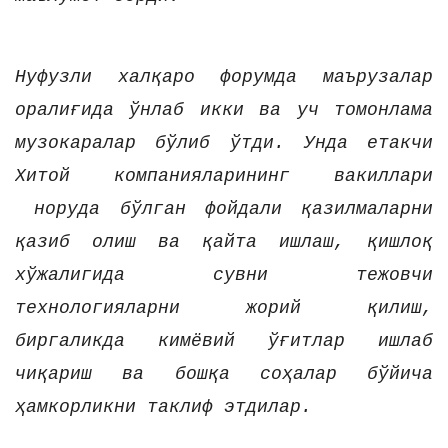
Нуфузли халқаро форумда маърузалар
оралиғида ўнлаб икки ва уч томонлама
музокаралар бўлиб ўтди. Унда етакчи
Хитой компанияларининг вакиллари
норуда бўлган фойдали қазилмаларни
қазиб олиш ва қайта ишлаш, қишлоқ
хўжалигида сувни тежовчи
технологияларни жорий қилиш,
биргаликда кимёвий ўғитлар ишлаб
чиқариш ва бошқа соҳалар бўйича
ҳамкорликни таклиф этдилар.