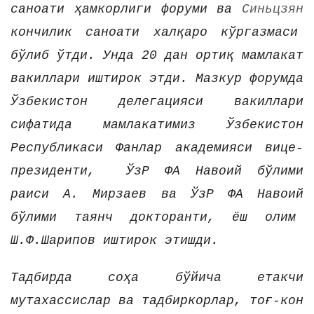
саноати ҳамкорлиги форуми ва
Синьцзян
кончилик саноати халқаро к
ў
ргазмаси
б
ў
либ
ў
тди. Унда 20 дан ортиқ мамлакат
вакиллари и
ш
тирок этди.
Мазкур форумда
Ўзбекистон делегацияси вакиллари
сифатида мамлакатимиз Ўзбекистон
Республикаси Фанлар академияси вице-
президенти, ЎзР ФА Навоий бўлими
раиси А. Мирзаев ва
ЎзР ФА Навоий
бўлими таянч
докторанти, ёш олим
Ш.Ф.Шарипов иштирок этишди.
Тадбирда соҳа бўйича етакчи
мутахассислар ва тадбиркорлар, тоғ-кон