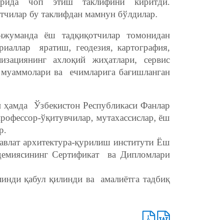
арида чоп этиш таклифини киритди.
тчилар бу таклифдан мамнун бўлдилар.
нжуманда ёш тадқиқотчилар томонидан
риаллар яратиш, геодезия, картография,
лизациянинг ахлоқий жиҳатлари, сервис
муаммолари ва ечимларига бағишланган
 ҳамда Ўзбекистон Республикаси Фанлар
рофессор-ўқитувчилар, мутахассислар, ёш
р.
авлат архитектура-қурилиш институти Ёш
адемиясининг Сертификат ва Дипломлари
инди қабул қилинди ва амалиётга тадбиқ
қилди.