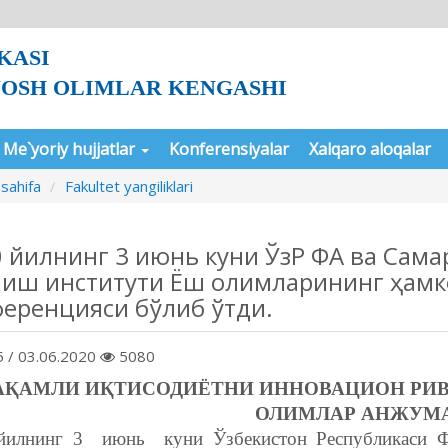
KASI
YOSH OLIMLAR KENGASHI
Me`yoriy hujjatlar
Konferensiyalar
Xalqaro aloqalar
sahifa
Fakultet yangiliklari
 йилнинг 3 июнь куни ЎзР ФА ва Самар
лиш институти Ёш олимларининг ҳамк
еренцияси бўлиб ўтди.
 / 03.06.2020
5080
АҚАМЛИ ИҚТИСОДИЁТНИ ИННОВАЦИОН РИ
ОЛИМЛАР АНЖУМ
йилнинг 3 июнь куни Ўзбекистон Республикаси Ф