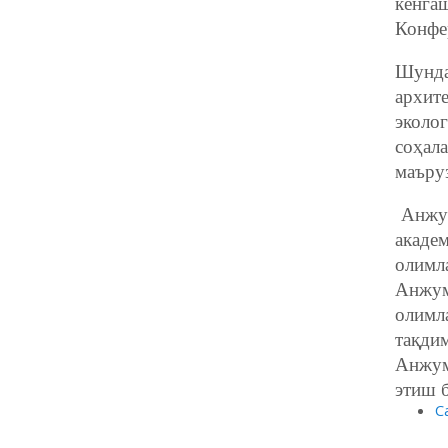
кенг
Конфе
Шунда
архит
эколо
соҳал
маъру
Анжум
акаде
олимла
Анжум
олимл
тақдим
Анжум
эти
С