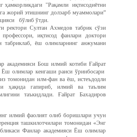
нг ҳамкорликдаги "Рақамли иқтисодиётни
тга жорий этишнинг долзарб муаммолари”
нцияси бўлиб ўтди.
и ректори Султан Ахмедов табрик сўзи
 профессори, иқтисод фанлари доктори
н табриклаб, ёш олимларнинг анжумани
ар академияси Бош илмий котиби Ғайрат
и Ёш олимлар кенгаши раиси ўринбосари
из томонидан илм-фан ва ёш, истеъдодли
ари ҳақида гапириб, илмий ва таълим
млигини таъкидлади. Ғайрат Бахадиров
инг илмий фаолият олиб боришлари учун
ференция ташкилотчилари томонидан «Энг
убликаси Фанлар академияси Ёш олимлар