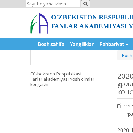
O`ZBEKISTON RESPUBLI
FANLAR AKADEMIYASI 
Bosh sahifa
Yangiliklar
Rahbariyat
Bosh 
O`zbekiston Respublikasi
2020
Fanlar akademiyasi Yosh olimlar
қури
kengashi
конф
23:05
Р
2020 