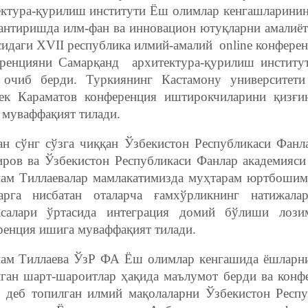
ектура-қурилиш институти Ёш олимлар кенгашларини
антиришда илм-фан ва инновацион ютуқларни амалиё
сидаги XVII республика илмий-амалий online конфере
ренцияни Самарқанд архитектура-қурилиш институт
 очиб берди. Туркиянинг Кастамону университети
ек Караматов конференция иштирокчиларини қизғи
 муваффақият тилади.
н сўнг сўзга чиққан Ўзбекистон Республикаси Фанл
иров ва Ўзбекистон Республикаси Фанлар академияс
нам Тиллаевалар мамлакатимизда муҳтарам юртбошим
арга нисбатан оталарча ғамхўрликнинг натижал
асалари ўртасида интеграция домий бўлиши лози
ренция ишига муваффақият тилади.
нам Тиллаева ЎзР ФА Ёш олимлар кенгашида ёшларн
лган шарт-шароитлар ҳақида маълумот берди ва кон
 деб топилган илмий мақолаларни Ўзбекистон Респ