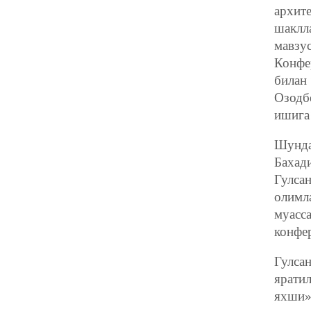
архит
шаклл
мавзу
Конфе
билан
Озодб
ишига
Шунда
Бахад
Гулса
олимл
муасс
конфе
Гулса
ярати
яхши»