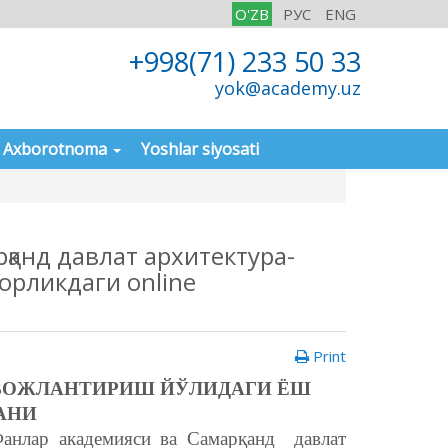
O'ZB
РУС
ENG
+998(71) 233 50 33
yok@academy.uz
Axborotnoma
Yoshlar siyosati
қанд давлат архитектура-
орликдаги online
Print
ВОЖЛАНТИРИШ ЙЎЛИДАГИ ЁШ
АНИ
анлар академияси ва Самарқанд давлат