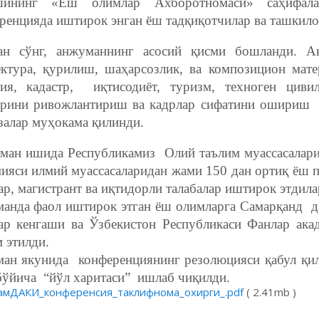
ашининг «Ёш олимлар Ахборотномаси» саҳифал
ренцияда иштирок энган ёш тадқиқотчилар ва ташкило
н сўнг, анжуманнинг асосий қисми бошланди. А
ектура, қурилиш, шаҳарсозлик, ва композицион мате
гия, кадастр, иқтисодиёт, туризм, техноген циви
арини ривожлантириш ва кадрлар сифатини ошириш 
залар муҳокама қилинди.
ан ишида Республикамиз Олий таълим муассасалари
мияси илмий муассасаларидан жами 150 дан ортиқ ёш п
р, магистрант ва иқтидорли талабалар иштирок этдила
анда фаол иштирок этган ёш олимларга Самарқанд д
ар кенгаши ва Ўзбекистон Республикаси Фанлар ак
 этилди.
ан якунида конференциянинг резолюцияси қабул қил
ш бўйича “йўл харитаси” ишлаб чи
амДАКИ_конференсия_таклифнома_охирги_.pdf
( 2.41mb )