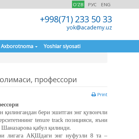
O'ZB
РУС
ENG
+998(71) 233 50 33
yok@academy.uz
Axborotnoma
Yoshlar siyosati
 олимаси, профессори
Print
фессори
он қилингандан бери эшитган энг қувончли
ситетининг tenure track позицияси, яъни
 Шаназарова қабул қилинди.
йви лигага АҚШдаги энг нуфузли 8 та –