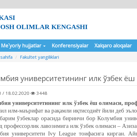
KASI
YOSH OLIMLAR KENGASHI
Me`yoriy hujjatlar
Konferensiyalar
Xalqaro aloqalar
sahifa
Fakultet yangiliklari
мбия университетининг илк ўзбек ёш
 / 18.02.2020
3448
бия университетининг илк ўзбек ёш олимаси, про
ил илм-маърифат ва рақамли иқтисодиёт йили деб эъл
барим ўзбеклар орасида биринчи бор Колумбия универ
 профессорлик лавозимига илк ўзбек олимаси – Азиза
бия университети Ivy League тоифасига кирган. А