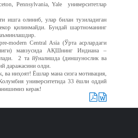
nceton, Pennsylvania, Yale университетлар
нти ишга олиниб, улар билан тузиладиган
екор қилинмайди. Бундай шартноманинг
 таъминлашдир.
 pre-modern Central Asia (Ўрта асрлардаги
рлиги) мавзусида АҚШнинг Индиана –
қлади. 2 та йўналишда (диншунослик ва
ий даражасини олди.
, ва ниҳоят! Ёшлар мана сизга мотивация,
Колумбия университетида 33 ёшли оддий
анишимиз керак!