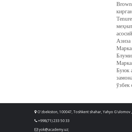
Brown,
кирган
Tenur
меҳна
асосий
Азиза 
Марка
Блуми
Марка
Буюк а
замон
ўзбек
O'zbekiston, 100047, Toshkent shahar, Yahyo G'ulomov ,
+998(71) 233 50 33
yok@academy.uz;