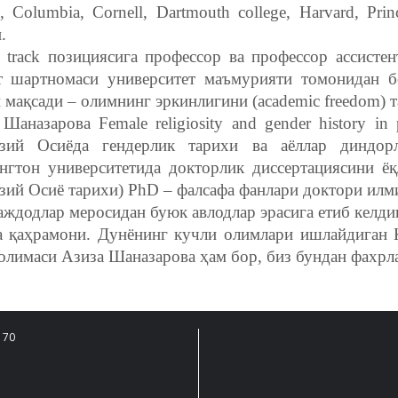
 Columbia, Cornell, Dartmouth college, Harvard, Pri
.
e track позициясига профессор ва профессор ассисте
т шартномаси университет маъмурияти томонидан б
 мақсади – олимнинг эркинлигини (аcademic freedom)
Шаназарова Female religiosity and gender history in
зий Осиёда гендерлик тарихи ва аёллар диндо
нгтон университетида докторлик диссертациясини ё
зий Осиё тарихи) PhD – фалсафа фанлари доктори илм
ждодлар меросидан буюк авлодлар эрасига етиб келдик
а қаҳрамони. Дунёнинг кучли олимлари ишлайдиган 
 олимаси Азиза Шаназарова ҳам бор, биз бундан фахрл
 70