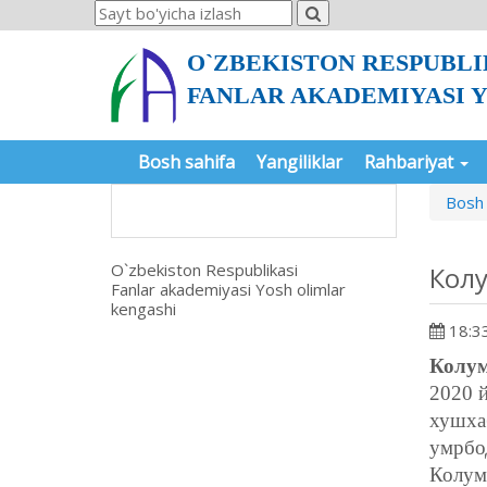
O`ZBEKISTON RESPUBLI
FANLAR AKADEMIYASI 
Bosh sahifa
Yangiliklar
Rahbariyat
Bosh 
O`zbekiston Respublikasi
Колу
Fanlar akademiyasi Yosh olimlar
kengashi
18:33
Колум
2020 й
хушха
умрбод
Колум