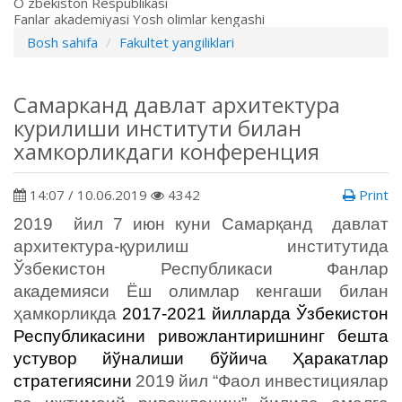
O`zbekiston Respublikasi
Fanlar akademiyasi Yosh olimlar kengashi
Bosh sahifa
Fakultet yangiliklari
Самарканд давлат архитектура
курилиши институти билан
хамкорликдаги конференция
14:07 / 10.06.2019
4342
Print
201
9
йил 7 июн куни Самарқанд давлат
архитектура-қурилиш институтида
Ўзбекистон Республикаси Фанлар
академияси Ёш олимлар кенгаши билан
ҳамкорликда
2017-2021 йилларда Ўзбекистон
Республикасини
ривожлантиришнинг бешта
устувор йўналиши бўйича
Ҳаракатлар
стратегиясини
2019
йил “Фаол инвестициялар