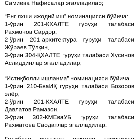
Самиева Нафисалар эгалладилар;
“Енг яхши ижодий иш” номинацияси бўйича:
1-ўрин 201-ҚХАЛТЕ гуруҳи талабаси
Рахмонов Сардор,
2-ўрин 201-архитектура гуруҳи талабаси
Жўраев Тўлқин,
3-ўрин 304-ҚХАЛТЕ гуруҳи талабаси Хусинов
Аслиддинлар эгалладилар;
“Истиқболли ишланма” номинацияси бўйича
1-ўрин 210-БваИҚ гуруҳи талабаси Бозоров
элёр,
2-ўрин 201-ҚХАЛТЕ гуруҳи талабаси
Давлатов Рамазон,
3-ўрин 302-КМЕваУБ гуруҳи талабаси
Рахматова Саодатлар эгалладилар.
Ғолиблар институт ректори томонидан