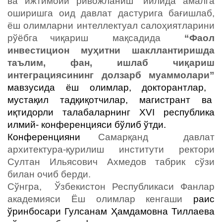
ва ижтимоий ривожланиш” йилида амалга
оширишга оид давлат дастурига бағишлаб,
ёш олимларни интеллектуал салоҳиятларини
рўёбга чиқариш мақсадида
“Фаол
инвестицион муҳитни шакллантиришда
таълим, фан, ишлаб чиқариш
интеграциясининг долзарб муаммолари”
мавзусида ёш олимлар,
докторантлар
,
мустақил тадқиқотчилар, магистрант ва
иқтидорли талабаларнинг XV
I
республика
илмий- конференцияси бўлиб ўтди
.
Конференцияни
Самарқанд давлат
архитектура-қурилиш институти ректори
Султан Ильясович
Ахмедов табрик сўзи
билан очиб берди.
Сўнгра,
Ўзбекистон Республикаси Фанлар
академияси Ёш олимлар кенгаши
раис
ўринбосари Гулсанам Ҳамдамовна Тиллаева