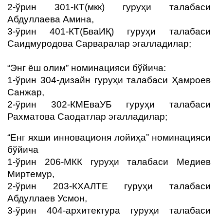
2-ўрин 301-КТ(мкк) гуруҳи талабаси
Абдуллаева Амина,
3-ўрин
401-КТ(БваИҚ) гуруҳи талабаси
Саидмуродова Сарваралар эгалладилар;
“Энг ёш олим” номинацияси бўйича:
1-ўрин 304-дизайн гуруҳи талабаси Ҳамроев
Санжар,
2-ўрин 302-КМЕваУБ гуруҳи талабаси
Рахматова Саодатлар эгалладилар;
“Енг яхши инновационя лойиҳа” номинацияси
бўйича
1-ўрин 206-МКК гуруҳи талабаси Медиев
Миртемур,
2-ўрин 203-КХАЛТЕ гуруҳи талабаси
Абдуллаев Усмон,
3-ўрин 404-архитектура гуруҳи талабаси