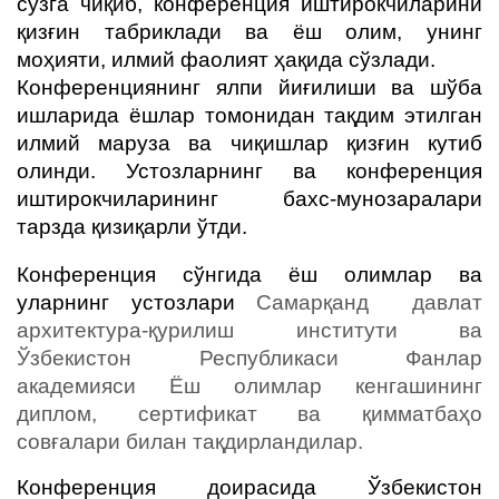
сўзга чиқиб, конференция иштирокчиларини
қизғин табриклади ва ёш олим, унинг
моҳияти, илмий фаолият ҳақида сўзлади.
Конференциянинг ялпи йиғилиши ва шўба
ишларида ёшлар томонидан тақдим этилган
илмий маруза ва чиқишлар қизғин кутиб
олинди. Устозларнинг ва конференция
иштирокчиларининг бахс-мунозаралари
тарзда қизиқарли ўтди.
Конференция сўнгида ёш олимлар ва
уларнинг устозлари
Самарқанд давлат
архитектура-қурилиш институти ва
Ўзбекистон Республикаси Фанлар
академияси Ёш олимлар кенгашининг
диплом, сертификат ва қимматбаҳо
совғалари билан тақдирландилар.
Конференция доирасида Ўзбекистон