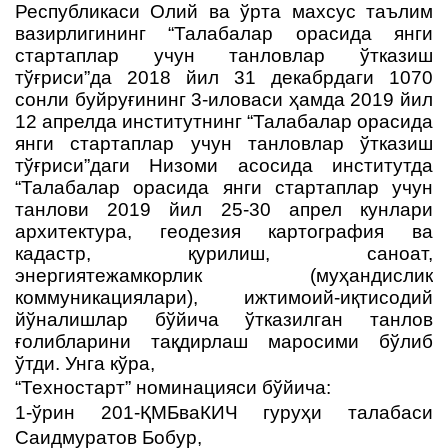
Республикаси Олий ва ўрта махсус таълим
вазирлигининг “Талабалар орасида янги
стартаплар учун танловлар ўтказиш
тўғриси”да 2018 йил 31 декабрдаги 1070
сонли буйруғининг 3-иловаси ҳамда 2019 йил
12 апрелда институтнинг “Талабалар орасида
янги стартаплар учун танловлар ўтказиш
тўғриси”даги Низоми асосида институтда
“Талабалар орасида янги стартаплар учун
танлови 2019 йил 25-30 апрел кунлари
архитектура, геодезия картография ва
кадастр, қурилиш, саноат,
энергиятежамкорлик (муҳандислик
коммуникациялари), ижтимоий-иқтисодий
йўналишлар бўйича ўтказилган танлов
ғолибларини тақдирлаш маросими бўлиб
ўтди. Унга кўра,
“Техностарт” номинацияси бўйича:
1-ўрин 201-ҚМБваКИЧ гуруҳи талабаси
Саидмуратов Бобур,