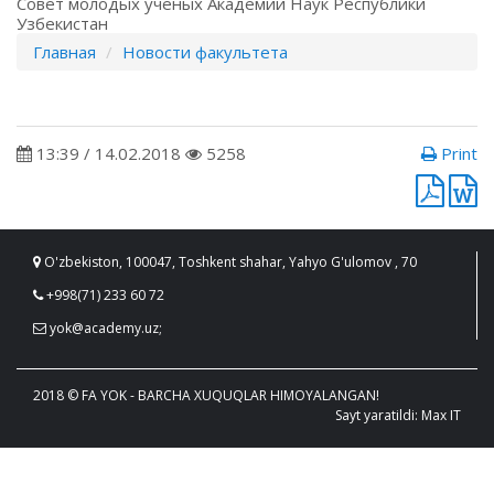
Совет молодых ученых Академии Наук Республики
Узбекистан
Главная
Новости факультета
13:39 / 14.02.2018
5258
Print
O'zbekiston, 100047, Toshkent shahar, Yahyo G'ulomov , 70
+998(71) 233 60 72
yok@academy.uz;
2018 © FA YOK - BARCHA XUQUQLAR HIMOYALANGAN!
Sayt yaratildi: Max IT