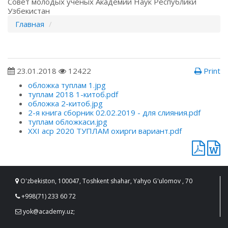
Совет молодых ученых Академии Наук Республики
Узбекистан
Главная
23.01.2018
12422
Print
обложка туплам 1.jpg
туплам 2018 1-китоб.pdf
обложка 2-китоб.jpg
2-я книга сборник 02.02.2019 - для слияния.pdf
туплам обложкаси.jpg
XXI аср 2020 ТУПЛАМ охирги вариант.pdf
O'zbekiston, 100047, Toshkent shahar, Yahyo G'ulomov , 70
+998(71) 233 60 72
yok@academy.uz;