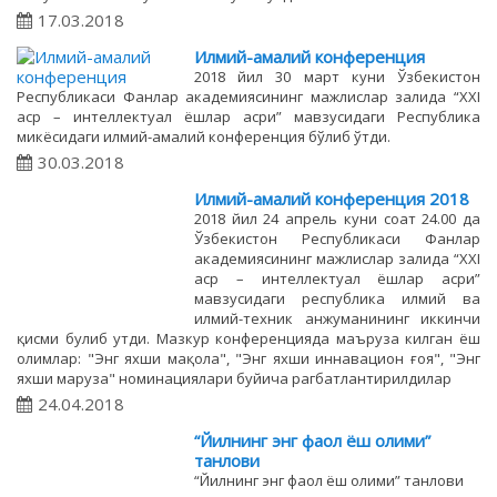
17.03.2018
Илмий-амалий конференция
2018 йил 30 март куни Ўзбекистон
Республикаси Фанлар академиясининг мажлислар залида “XXI
аср – интеллектуал ёшлар асри” мавзусидаги Республика
микёсидаги илмий-амалий конференция бўлиб ўтди.
30.03.2018
Илмий-амалий конференция 2018
2018 йил 24 апрель куни соат 24.00 да
Ўзбекистон Республикаси Фанлар
академиясининг мажлислар залида “XXI
аср – интеллектуал ёшлар асри”
мавзусидаги республика илмий ва
илмий-техник анжуманининг иккинчи
қисми булиб утди. Мазкур конференцияда маъруза килган ёш
олимлар: "Энг яхши мақола", "Энг яхши иннавацион ғоя", "Энг
яхши маруза" номинациялари буйича рагбатлантирилдилар
24.04.2018
“Йилнинг энг фаол ёш олими”
танлови
“Йилнинг энг фаол ёш олими” танлови