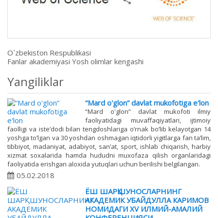
O`zbekiston Respublikasi
Fanlar akademiyasi Yosh olimlar kengashi
Yangiliklar
“Mard o'glon” davlat mukofotiga e'lon
“Mard o'glon” davlat mukofoti ilmiy
faoliyatidagi muvaffaqiyatlari, ijtimoiy
faolligi va iste’dodi bilan tengdoshlariga o’rnak bo’lib kelayotgan 14
yoshga to’lgan va 30 yoshdan oshmagan iqtidorli yigitlarga fan ta’lim,
tibbiyot, madaniyat, adabiyot, san’at, sport, ishlab chiqarish, harbiy
xizmat soxalarida hamda hududni muxofaza qilish organlaridagi
faoliyatida erishgan aloxida yutuqlari uchun berilishi belgilangan.
05.02.2018
ЁШ ШАРҚШУНОСЛАРНИНГ
АКАДЕМИК УБАЙДУЛЛА КАРИМОВ
НОМИДАГИ ХV ИЛМИЙ-АМАЛИЙ
КОНФЕРЕНЦИЯСИ