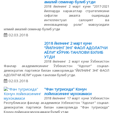
амалий семинар булиб утди
2018 йилнинг 2 март куни “2017-2021
йилларда харакатлар стратегиясини
сифатли амалга оширишда
интеллектуал салоҳият ва
инновациялар роли" мавзусидаги
илмий амалий семинар булиб утди
02.03.2018
2018 йилнинг 2 март куни
“ЙИЛНИНГ ЭНГ ФАОЛ АДОЛАТЧИ
АЁЛИ” КЎРИК-ТАНЛОВИ БУЛИБ
УТДИ
2018 йилнинг 2 март куни Ўзбекистон
Фанлар академиясининг Ўзбекистон “Адолат” социал-
демократик партияси билан хамкорликда “ЙИЛНИНГ ЭНГ ФАОЛ
АДОЛАТЧИ АЁЛИ” курик-танлови булиб утди.
02.03.2018
"Фан тугрисида" Конун
лойихасининг мухокамаси
2018 йилнинг 17 март куни Узбекистон
Республикаси фанлар академияси Узбекистон "Адолат" социал-
демократик партияси билан хамкорликда "Фан тугрисида"
Конун лойихаси мухокамаси булиб утди