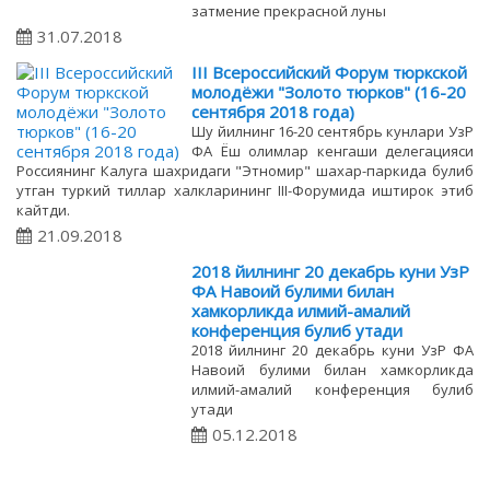
затмение прекрасной луны
31.07.2018
III Всероссийский Форум тюркской
молодёжи "Золото тюрков" (16-20
сентября 2018 года)
Шу йилнинг 16-20 сентябрь кунлари УзР
ФА Ёш олимлар кенгаши делегацияси
Россиянинг Калуга шахридаги "Этномир" шахар-паркида булиб
утган туркий тиллар халкларининг III-Форумида иштирок этиб
кайтди.
21.09.2018
2018 йилнинг 20 декабрь куни УзР
ФА Навоий булими билан
хамкорликда илмий-амалий
конференция булиб утади
2018 йилнинг 20 декабрь куни УзР ФА
Навоий булими билан хамкорликда
илмий-амалий конференция булиб
утади
05.12.2018