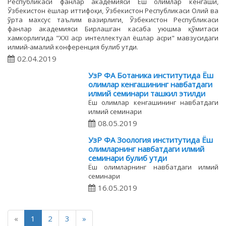
Республикаси фанлар академияси Ёш олимлар кенгаши,
Ўзбекистон ёшлар иттифоқи, Ўзбекистон Республикаси Олий ва
ўрта махсус таълим вазирлиги, Ўзбекистон Республикаси
фанлар академияси Бирлашган касаба уюшма қўмитаси
хамкорлигида "XXI аср интеллектуал ёшлар асри" мавзусидаги
илмий-амалий конференция булиб утди.
02.04.2019
УзР ФА Ботаника институтида Ёш
олимлар кенгашининг навбатдаги
илмий семинари ташкил этилди
Ёш олимлар кенгашининг навбатдаги
илмий семинари
08.05.2019
УзР ФА Зоология институтида Ёш
олимларнинг навбатдаги илмий
семинари булиб утди
Ёш олимларнинг навбатдаги илмий
семинари
16.05.2019
«
1
2
3
»