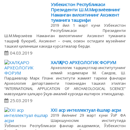
Узбекистон Республикаси
Президенти Ш.М.Мирзиёевнинг
Наманган вилоятининг Ахсикент
туманига ташрифи
2019 йил 1 март куни Узбекистон
Республикаси Президенти
Ш.М.Мирзиёев Наманган вилоятининг Ахсикент туманига
ташриф буюриб, Ахсикент – очиқ осмон остидаги музейнинг
ташкил қилиниши хакида курсатмалар берди.
04.03.2019
ХАЛҚАРО АРХЕОЛОГИК ФОРУМ
Археологик тадқиқотлар институтунинг
илмий ходимлари М. Саидов, Ш.
Пардаевлар Марк Планк институти жамият тарихи фанлари
Археология департаменти томонидан ташкил этилган
“INTERNATIONAL APPLICATION OF ARCHAEOLOGICAL SCIENCE”
мавзуидаги ҳалқаро ўқув-амалий курсида иштирок этмоқдалар.
25.03.2019
XXI аср интеллектуал ёшлар асри
2019 йилнинг 29 март куни ЎзР ФА
Шаркшунослик институтида
Ўзбекистон Республикаси фанлар академияси, Ўзбекистон