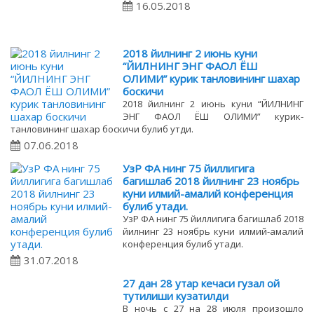
16.05.2018
2018 йилнинг 2 июнь куни
“ЙИЛНИНГ ЭНГ ФАОЛ ЁШ
ОЛИМИ” курик танловининг шахар
боскичи
2018 йилнинг 2 июнь куни “ЙИЛНИНГ
ЭНГ ФАОЛ ЁШ ОЛИМИ” курик-
танловининг шахар боскичи булиб утди.
07.06.2018
УзР ФА нинг 75 йиллигига
багишлаб 2018 йилнинг 23 ноябрь
куни илмий-амалий конференция
булиб утади.
УзР ФА нинг 75 йиллигига багишлаб 2018
йилнинг 23 ноябрь куни илмий-амалий
конференция булиб утади.
31.07.2018
27 дан 28 утар кечаси гузал ой
тутилиши кузатилди
В ночь с 27 на 28 июля произошло