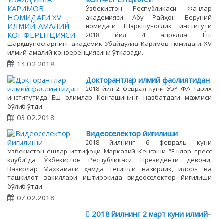
Ўзбекистон Республикаси Фанлар
академияси Абу Райҳон Беруний
номидаги Шарқшунослик институти
2018 йил 4 апрелда Ёш
шарқшуносларнинг академик Убайдулла Каримов номидаги ХV
илмий-амалий конференциясини ўтказади.
14.02.2018
Докторантлар илмий фаолиятидан
2018 йил 2 феврал куни ЎзР ФА Тарих
институтида Ёш олимлар Кенгашининг навбатдаги мажлиси
бўлиб ўтди.
03.02.2018
Видеоселектор йигилиши
2018 йилнинг 6 февраль куни
Узбекистон ёшлар иттифоқи Марказий Кенгаши “Ёшлар пресс
клуби”да Ўзбекистон Республикаси Президенти девони,
Вазирлар Махкамаси ҳамда тегишли вазирлик, идора ва
ташкилот вакиллари иштирокида видеоселектор йигилиши
бўлиб ўтди.
07.02.2018
 2018 йилнинг 2 март куни илмий-