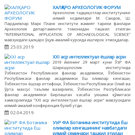
ХАЛҚАРО АРХЕОЛОГИК ФОРУМ
Археологик тадқиқотлар институтунинг
илмий ходимлари М. Саидов, Ш.
Пардаевлар Марк Планк институти жамият тарихи фанлари
Археология департаменти томонидан ташкил этилган
“INTERNATIONAL APPLICATION OF ARCHAEOLOGICAL SCIENCE”
мавзуидаги ҳалқаро ўқув-амалий курсида иштирок этмоқдалар.
25.03.2019
XXI аср интеллектуал ёшлар асри
2019 йилнинг 29 март куни ЎзР ФА
Шаркшунослик институтида
Ўзбекистон Республикаси фанлар академияси, Ўзбекистон
Республикаси фанлар академияси Ёш олимлар кенгаши,
Ўзбекистон ёшлар иттифоқи, Ўзбекистон Республикаси Олий ва
ўрта махсус таълим вазирлиги, Ўзбекистон Республикаси
фанлар академияси Бирлашган касаба уюшма қўмитаси
хамкорлигида "XXI аср интеллектуал ёшлар асри" мавзусидаги
илмий-амалий конференция булиб утди.
02.04.2019
УзР ФА Ботаника институтида Ёш
олимлар кенгашининг навбатдаги
илмий семинари ташкил этилди