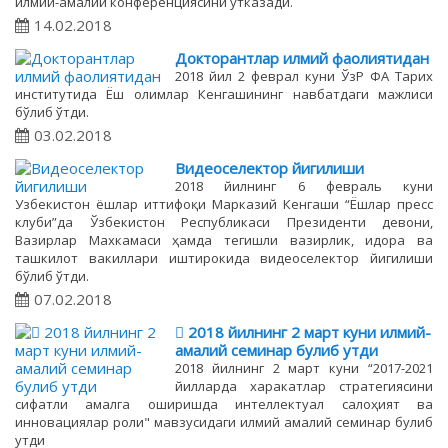
илмий-амалий конференциясини ўтказади.
14.02.2018
Докторантлар илмий фаолиятидан
2018 йил 2 феврал куни ЎзР ФА Тарих
институтида Ёш олимлар Кенгашининг навбатдаги мажлиси
бўлиб ўтди.
03.02.2018
Видеоселектор йигилиши
2018 йилнинг 6 февраль куни
Узбекистон ёшлар иттифоқи Марказий Кенгаши “Ёшлар пресс
клуби”да Ўзбекистон Республикаси Президенти девони,
Вазирлар Махкамаси ҳамда тегишли вазирлик, идора ва
ташкилот вакиллари иштирокида видеоселектор йигилиши
бўлиб ўтди.
07.02.2018
 2018 йилнинг 2 март куни илмий-
амалий семинар булиб утди
2018 йилнинг 2 март куни “2017-2021
йилларда харакатлар стратегиясини
сифатли амалга оширишда интеллектуал салоҳият ва
инновациялар роли" мавзусидаги илмий амалий семинар булиб
утди