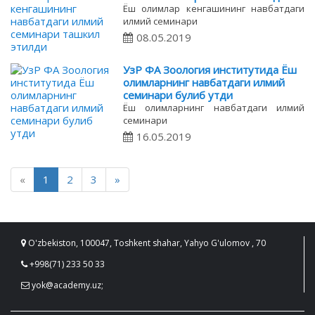
Ёш олимлар кенгашининг навбатдаги
илмий семинари
08.05.2019
УзР ФА Зоология институтида Ёш
олимларнинг навбатдаги илмий
семинари булиб утди
Ёш олимларнинг навбатдаги илмий
семинари
16.05.2019
«
1
2
3
»
O'zbekiston, 100047, Toshkent shahar, Yahyo G'ulomov , 70
+998(71) 233 50 33
yok@academy.uz;