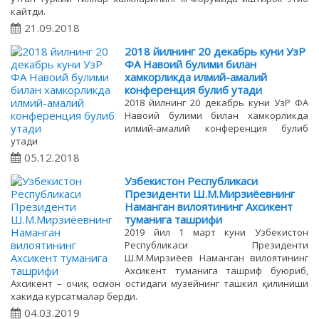
кайтди.
21.09.2018
2018 йилнинг 20 декабрь куни УзР
ФА Навоий булими билан
хамкорликда илмий-амалий
конференция булиб утади
2018 йилнинг 20 декабрь куни УзР ФА
Навоий булими билан хамкорликда
илмий-амалий конференция булиб
утади
05.12.2018
Узбекистон Республикаси
Президенти Ш.М.Мирзиёевнинг
Наманган вилоятининг Ахсикент
туманига ташрифи
2019 йил 1 март куни Узбекистон
Республикаси Президенти
Ш.М.Мирзиёев Наманган вилоятининг
Ахсикент туманига ташриф буюриб,
Ахсикент – очиқ осмон остидаги музейнинг ташкил қилиниши
хакида курсатмалар берди.
04.03.2019