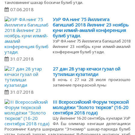
танловининг шахар боскичи булиб утди.
07.06.2018
УзР ФА нинг 75 йиллигига
багишлаб 2018 йилнинг 23 ноябрь
куни илмий-амалий конференция
булиб утади.
УзР ФА нинг 75 йиллигига багишлаб 2018
йилнинг 23 ноябрь куни илмий-амалий
конференция булиб утади.
31.07.2018
27 дан 28 утар кечаси гузал ой
тутилиши кузатилди
В ночь с 27 на 28 июля произошло
затмение прекрасной луны
31.07.2018
III Всероссийский Форум тюркской
молодёжи "Золото тюрков" (16-20
сентября 2018 года)
Шу йилнинг 16-20 сентябрь кунлари УзР
ФА Ёш олимлар кенгаши делегацияси
Россиянинг Калуга шахридаги "Этномир" шахар-паркида булиб
утган туркий тиллар халкларининг III-Форумида иштирок этиб