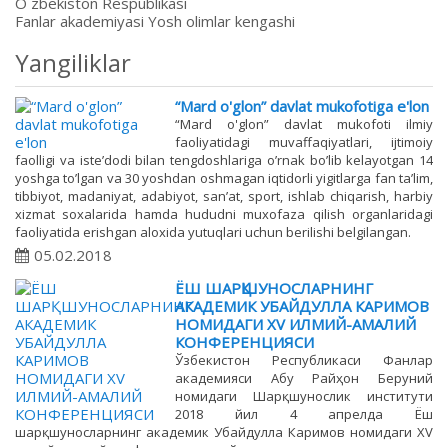
O`zbekiston Respublikasi
Fanlar akademiyasi Yosh olimlar kengashi
Yangiliklar
“Mard o'glon” davlat mukofotiga e'lon
“Mard o'glon” davlat mukofoti ilmiy
faoliyatidagi muvaffaqiyatlari, ijtimoiy
faolligi va iste’dodi bilan tengdoshlariga o’rnak bo’lib kelayotgan 14
yoshga to’lgan va 30 yoshdan oshmagan iqtidorli yigitlarga fan ta’lim,
tibbiyot, madaniyat, adabiyot, san’at, sport, ishlab chiqarish, harbiy
xizmat soxalarida hamda hududni muxofaza qilish organlaridagi
faoliyatida erishgan aloxida yutuqlari uchun berilishi belgilangan.
05.02.2018
ЁШ ШАРҚШУНОСЛАРНИНГ
АКАДЕМИК УБАЙДУЛЛА КАРИМОВ
НОМИДАГИ ХV ИЛМИЙ-АМАЛИЙ
КОНФЕРЕНЦИЯСИ
Ўзбекистон Республикаси Фанлар
академияси Абу Райҳон Беруний
номидаги Шарқшунослик институти
2018 йил 4 апрелда Ёш
шарқшуносларнинг академик Убайдулла Каримов номидаги ХV