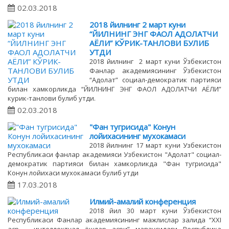
02.03.2018
2018 йилнинг 2 март куни
“ЙИЛНИНГ ЭНГ ФАОЛ АДОЛАТЧИ
АЁЛИ” КЎРИК-ТАНЛОВИ БУЛИБ
УТДИ
2018 йилнинг 2 март куни Ўзбекистон
Фанлар академиясининг Ўзбекистон
“Адолат” социал-демократик партияси
билан хамкорликда “ЙИЛНИНГ ЭНГ ФАОЛ АДОЛАТЧИ АЁЛИ”
курик-танлови булиб утди.
02.03.2018
"Фан тугрисида" Конун
лойихасининг мухокамаси
2018 йилнинг 17 март куни Узбекистон
Республикаси фанлар академияси Узбекистон "Адолат" социал-
демократик партияси билан хамкорликда "Фан тугрисида"
Конун лойихаси мухокамаси булиб утди
17.03.2018
Илмий-амалий конференция
2018 йил 30 март куни Ўзбекистон
Республикаси Фанлар академиясининг мажлислар залида “XXI