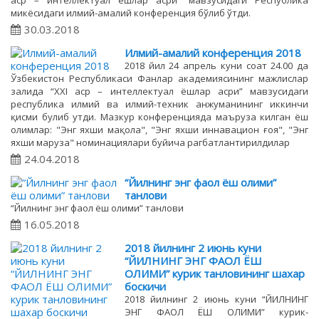
аср – интеллектуал ёшлар асри” мавзусидаги Республика
микёсидаги илмий-амалий конференция бўлиб ўтди.
30.03.2018
Илмий-амалий конференция 2018
2018 йил 24 апрель куни соат 24.00 да
Ўзбекистон Республикаси Фанлар академиясининг мажлислар
залида “XXI аср – интеллектуал ёшлар асри” мавзусидаги
республика илмий ва илмий-техник анжуманининг иккинчи
қисми булиб утди. Мазкур конференцияда маъруза килган ёш
олимлар: "Энг яхши мақола", "Энг яхши иннавацион ғоя", "Энг
яхши маруза" номинациялари буйича рагбатлантирилдилар
24.04.2018
“Йилнинг энг фаол ёш олими”
танлови
“Йилнинг энг фаол ёш олими” танлови
16.05.2018
2018 йилнинг 2 июнь куни
“ЙИЛНИНГ ЭНГ ФАОЛ ЁШ
ОЛИМИ” курик танловининг шахар
боскичи
2018 йилнинг 2 июнь куни “ЙИЛНИНГ
ЭНГ ФАОЛ ЁШ ОЛИМИ” курик-